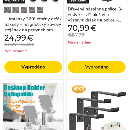
Vyprodáno
Vyprodáno
mobilní
police
telefon
–
Dřevěné nástěnné police, 3-
–
ideální
vrstvé – DIY úložný a
podpůrné
pro
Ultratenký 360° otočný držák
příslušenství
uspořádání
výstavní držák na police –
pro
Bakeey – magnetický kovový
domácích
ideální pro uspořádání
Aktuální
70,99
€
uživatele
dekorací
stojánek na prstýnek pro
cena
domácích dekorací ...
chytrých
a
Původní
€87,99
mobilní telefon – podpůrné
Aktuální
24,99
€
telefonů
osobních
cena
cena
příslušen...
Není skladem
předmětů
Původní
Původní
€31,99
-
€33,99
cena
cena
Není skladem
Vyprodáno
Vyprodáno
Univerzální
AGSIVO
skládací
4PCS/set
teleskopický
Vintage
stojan
-
–
Nástěnné
Držák
plovoucí
na
police
stolní
s
mobilní
háčkem
telefon
-