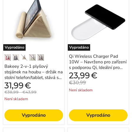
v-
Charger
použití
1
Pad
rukou
plyšový
10W
stojánek
–
na
Navrženo
houbu
pro
–
zařízení
držák
s
na
podporou
stolní
Qi,
Vyprodáno
Vyprodáno
telefon/tablet,
Ideální
stává
pro
Qi Wireless Charger Pad
se
iPhone,
10W – Navrženo pro zařízení
univerzálním
Samsung,
Bakeey 2-v-1 plyšový
stojánkem
Huawei,
s podporou Qi, Ideální pro
pro
stojánek na houbu – držák na
LG
iPhone, Samsung, Huawei,
Aktuální
23,99
€
iPad
–
stolní telefon/tablet, stává se
cena
LG – Rychlé a...
Pro
Rychlé
Původní
€30,99
univerzálním stojánkem pro
Aktuální
31,99
€
2021
a
cena
cena
iPad Pro...
Není skladem
2020,
efektivní
Původní
Původní
€38,99
-
€43,99
iPhone
řešení
cena
cena
Není skladem
13
nabíjení
–
pro
ideální
chytré
pro
telefony
Vyprodáno
Vyprodáno
online
výuku
a