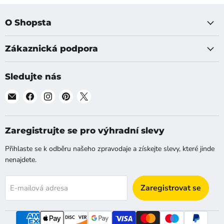
O Shopsta
Zákaznická podpora
Sledujte nás
Najděte
Najděte
Najděte
Najděte
Najděte
nás
nás
nás
nás
nás
na
na
na
na
na
[email]
Facebook
Instagram
Pinterest
X
Zaregistrujte se pro výhradní slevy
Přihlaste se k odběru našeho zpravodaje a získejte slevy, které jinde
nenajdete.
Zaregistrovat se
E-mailová adresa