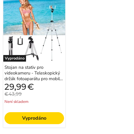
Stojan
na
stativ
pro
videokameru
-
Teleskopický
držák
fotoaparátu
pro
mobilní
telefon
Vyprodáno
-
Ideální
Stojan na stativ pro
pro
videokameru - Teleskopický
stabilní
fotografování
držák fotoaparátu pro mobilní
smartphonem
telefon - Ideální pro stabilní
Aktuální
29,99
€
cena
fotograf...
Původní
€43,99
cena
Není skladem
Vyprodáno