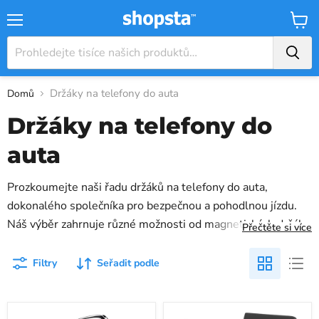
Nabídka
Košík
Držáky na telefony do auta
Domů
Držáky na telefony do
auta
Prozkoumejte naši řadu držáků na telefony do auta,
dokonalého společníka pro bezpečnou a pohodlnou jízdu.
Náš výběr zahrnuje různé možnosti od magnetických držáků
Přečtěte si více
až po bezpečné držáky s vestavěnými nabíječkami, které
jsou navrženy tak, aby vyhovovaly řadě mobilních zařízení.
Filtry
Seřadit podle
Tyto držáky telefonů do auta nabízejí bezpečné uchopení a
snadný přístup, takže vaše zařízení zůstane v bezpečí. Ať už
Bezdrátová
20W
navigujete, streamujete hudbu nebo přijímáte hovory, naše