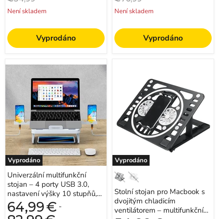
řízení
pro
cena
cena
bez
hands-
Není skladem
Není skladem
použití
free
rukou
videohovory
a
Vyprodáno
Vyprodáno
zábavu
Univerzální
Stolní
multifunkční
stojan
stojan
pro
–
Macbook
4
s
porty
dvojitým
USB
chladicím
3.0,
ventilátorem
nastavení
–
výšky
multifunkční
10
skládací
stupňů,
notebook,
Vyprodáno
Vyprodáno
odvod
tablet,
tepla,
držák
Univerzální multifunkční
pro
mobilního
stojan – 4 porty USB 3.0,
12-
telefonu
Stolní stojan pro Macbook s
18palcová
–
nastavení výšky 10 stupňů,
zařízení
ideální
dvojitým chladicím
odvod tepla, pro 12-
64,99
€
-
–
pro
ventilátorem – multifunkční
18palcová zařízení ...
ideální
efektivní