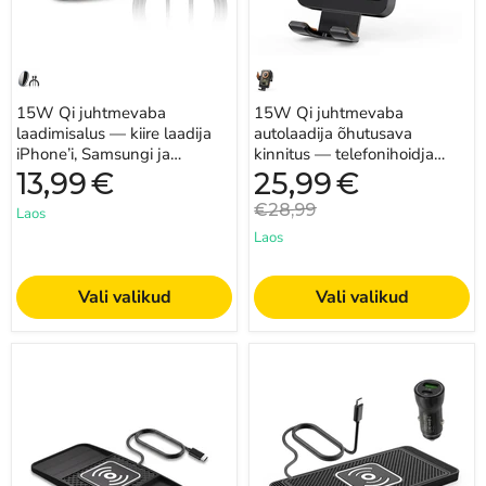
AirPodside
Samsungi
jaoks
jaoks
15W Qi juhtmevaba
15W Qi juhtmevaba
laadimisalus — kiire laadija
autolaadija õhutusava
iPhone’i, Samsungi ja
kinnitus — telefonihoidja
AirPodside jaoks
iPhone’i ja Samsungi jaoks
Praegune
13,99
€
25,99
€
hind
Algne
€28,99
Laos
hind
Laos
Vali valikud
Vali valikud
15W
Juhtmevaba
kiire
autolaadimisalus
juhtmevaba
iPhone
laadimisalus
16/15/15
–
Pro
libisemiskindel
Max,
autosilmus,
14–
USB-
X