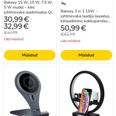
Bakeey 15 W, 10 W, 7,5 W,
Qi-
–
5 W mudel – kiire
toega
ideaalne
Bakeey 3 in 1 15W –
nutitelefonidele
iPhone
juhtmevaba laadimisalus Qi-
–
14
juhtmevaba laadija lauaalus,
toega nutitelefonidele –
30,99
€
-
ideaalne
Pro
kiirlaadimine, kokkupandav
ideaalne iPhone 14 Pr...
iPhone
Maxi,
32,99
€
voodikülg, universaalne
Praegune
50,99
€
14
Apple
hind
ühilduvus – ideaa...
Algne
Pro
€41,99
Watchi
Algne
€63,99
hind
Maxi,
ja
hind
Läbi müüdud
iPhone
kõrvaklappide
Läbi müüdud
13,
jaoks
iPhone
12,
Müüdud
Müüdud
Samsungi
ja
Xiaomi
kasutajatele
NILLKIN
Kolm
MagStand
ühes
mudel
kiire
–
juhtmevaba
magnetiline
laadija
kiire
laualamp
juhtmevaba
–
laadija
laadimisjaam
alushoidik,
iPhone
15
14
W
Pro,