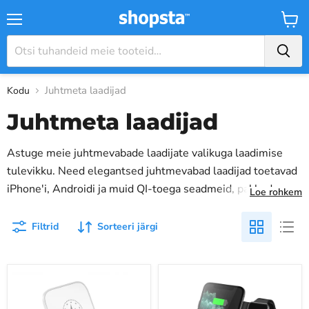
Menüü
Ostuk
Juhtmeta laadijad
Kodu
Juhtmeta laadijad
Astuge meie juhtmevabade laadijate valikuga laadimise
tulevikku. Need elegantsed juhtmevabad laadijad toetavad
iPhone'i, Androidi ja muid QI-toega seadmeid, pakkudes
Loe rohkem
kiiret laadimiskiirust kuni 15 W. Meie juhtmevabade
laadijate valik pakub tõhusaid ja juhtmevabasid lahendusi,
Filtrid
Sorteeri järgi
mis sobivad ideaalselt teie tööruumi või öökapi
tühjendamiseks. Ükskõik, kas olete Samsungi kasutaja,
Kiire
Kolm
iPhone'i entusiast või Androidi fänn, meie kollektsioon
juhtmevaba
ühes
vastab kõigile teie vajadustele. Meie täiustatud juhtmeta
laadimisalus
mitme