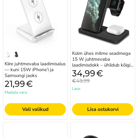
—
seadmega
laadijatega saate kogeda vaevatut laadimist ja hoida oma
kuni
15
seadme aku korras. Nautige juhtmevaba toite mugavust
15W
W
iPhone’i
juhtmevaba
juba täna.
ja
laadimisdokk
Samsungi
–
jaoks
ühildub
kõigi
QI-
toega
seadmetega
Kolm ühes mitme seadmega
15 W juhtmevaba
Kiire juhtmevaba laadimisalus
laadimisdokk – ühildub kõigi
— kuni 15W iPhone’i ja
QI-toega seadmetega
Praegune
34,99
€
Samsungi jaoks
hind
Algne
€49,99
21,99
€
hind
Laos
Madala varu
Vali valikud
Lisa ostukorvi
Kaasaskantav
Auto
30W
juhtmevaba
juhtmevaba
laadija