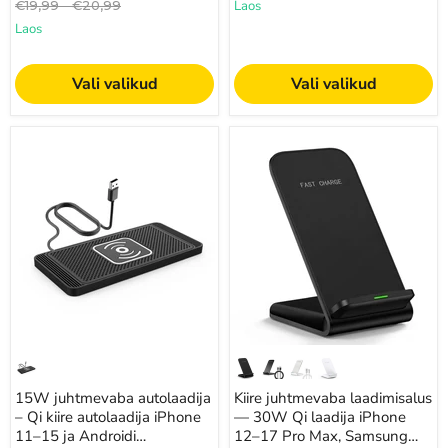
Algne
Algne
€19,99
-
€20,99
Laos
hind
hind
Laos
Vali valikud
Vali valikud
15W
Kiire
juhtmevaba
juhtmevaba
autolaadija
laadimisalus
–
—
Qi
30W
kiire
Qi
autolaadija
laadija
iPhone
iPhone
11–
12–
15
17
ja
Pro
Androidi
Max,
telefonidele
Samsung
S21–
S24
ja
15W juhtmevaba autolaadija
Kiire juhtmevaba laadimisalus
Xiaomi
– Qi kiire autolaadija iPhone
jaoks
— 30W Qi laadija iPhone
11–15 ja Androidi
12–17 Pro Max, Samsung