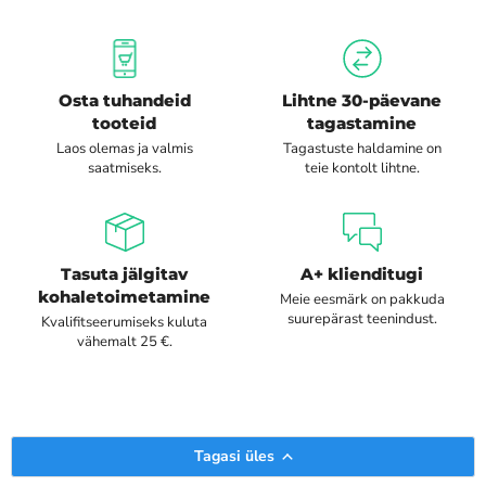
Osta tuhandeid
Lihtne 30-päevane
tooteid
tagastamine
Laos olemas ja valmis
Tagastuste haldamine on
saatmiseks.
teie kontolt lihtne.
Tasuta jälgitav
A+ klienditugi
kohaletoimetamine
Meie eesmärk on pakkuda
suurepärast teenindust.
Kvalifitseerumiseks kuluta
vähemalt 25 €.
Tagasi üles