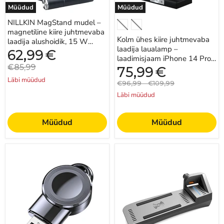
võimsus
iWatchi,
Müüdud
Müüdud
–
Airpodide
mõeldud
jaoks
NILLKIN MagStand mudel –
iPhone
–
magnetiline kiire juhtmevaba
14
ideaalne
Kolm ühes kiire juhtmevaba
Pro
mugavus
laadija alushoidik, 15 W
Max
tehnikahuvilistele
laadija laualamp –
võimsus – mõeldud iPhone
Praegune
62,99
€
ja
laadimisjaam iPhone 14 Pro,
hind
14 Pro Max ja...
iPhone
Algne
€85,99
iWatchi, Airpodide jaoks –
Praegune
75,99
€
13
hind
hind
ideaalne mugavus...
Läbi müüdud
Pro
Algne
Algne
€96,99
-
€109,99
Max
hind
hind
Läbi müüdud
jaoks
Müüdud
Müüdud
Bakeey
Bakeey
USB
15
magnetlaadija
W
Apple'i
QI
7.
kiire
põlvkonna
autolaadija
nutikella
–
jaoks
juhtmevaba
–
laadimisalus