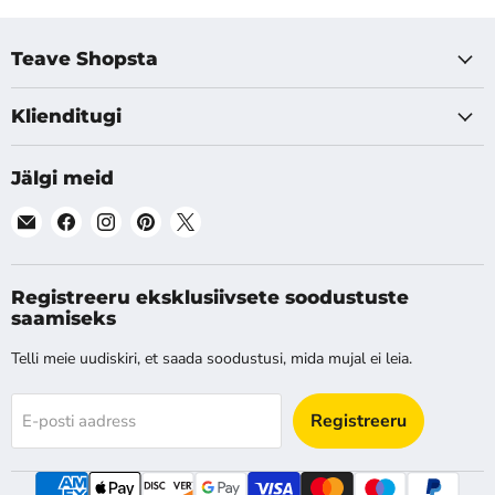
Teave Shopsta
Klienditugi
Jälgi meid
Leia
Leia
Leia
Leia
Leia
meid
meid
meid
meid
meid
E-
Facebook
Instagram
Pinterest
X
post
Registreeru eksklusiivsete soodustuste
saamiseks
Telli meie uudiskiri, et saada soodustusi, mida mujal ei leia.
Registreeru
E-posti aadress