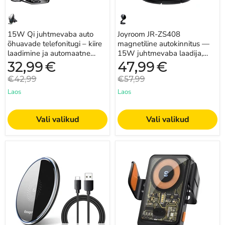
pööramine
15W Qi juhtmevaba auto
Joyroom JR-ZS408
õhuavade telefonitugi – kiire
magnetiline autokinnitus —
laadimine ja automaatne
15W juhtmevaba laadija,
haare
N55 magnetid, 360°
Praegune
Praegune
32,99
€
47,99
€
hind
hind
pööramine
Algne
Algne
€42,99
€57,99
hind
hind
Laos
Laos
Vali valikud
Vali valikud
15W
15W
Qi
Qi
juhtmevaba
juhtmevaba
laadimisalus
autolaadija
—
õhutusava
kiire
kinnitus
laadija
—
iPhone’i,
telefonihoidja
Samsungi
iPhone’i
ja
ja