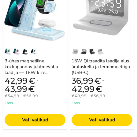
juhtmevaba
alus
laadija
äratuskella
—
ja
18W
termomeetriga
kiire
(USB-
laadimine
C)
iPhone’i,
iWatchi
ja
AirPodside
jaoks
3-ühes magnetiline
15W Qi traadita laadija alus
kokkupandav juhtmevaba
äratuskella ja termomeetriga
laadija — 18W kiire
(USB-C)
laadimine iPhone’i, iWatchi ja
42,99
€
36,99
€
-
-
AirPodside jaoks
43,99
€
42,99
€
Algne
Algne
Algne
Algne
€54,99
-
€56,99
€48,99
-
€56,99
hind
hind
hind
hind
Laos
Laos
Vali valikud
Vali valikud