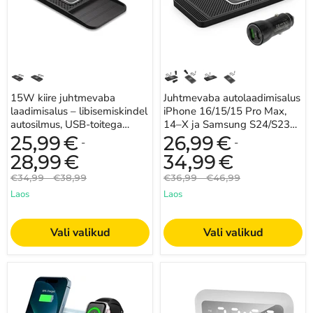
toitega
ja
(Type-
Samsung
C
S24/S23
või
jaoks
USB)
—
silikoonist
alus,
15W
15W kiire juhtmevaba
Juhtmevaba autolaadimisalus
kiire
laadimisalus – libisemiskindel
laadimine
iPhone 16/15/15 Pro Max,
autosilmus, USB-toitega
14–X ja Samsung S24/S23
(Type-C või USB)
jaoks — silikoonist alus, 15W
25,99
€
26,99
€
-
-
kiire laad...
28,99
€
34,99
€
Algne
Algne
Algne
Algne
€34,99
-
€38,99
€36,99
-
€46,99
hind
hind
hind
hind
Laos
Laos
Vali valikud
Vali valikud
3-
15W
ühes
Qi
magnetiline
traadita
kokkupandav
laadija