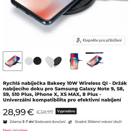
Klepněte pro přiblížení
Rychlá nabíječka Bakeey 10W Wireless QI - Držák
nabíjecího doku pro Samsung Galaxy Note 9, S8,
S9, S10 Plus, iPhone X, XS MAX, 8 Plus -
Univerzální kompatibilita pro efektivní nabíjení
28,99
€
Aktuální cena
Původní cena
Vyprodáno
€38,99
Zdarma
3-7 dní
Sledované doručení
Snadné 30denní vrácení zboží
Není skladem