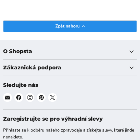
Zpět nahoru
O Shopsta
Zákaznická podpora
Sledujte nás
Najděte
Najděte
Najděte
Najděte
Najděte
nás
nás
nás
nás
nás
na
na
na
na
na
[email]
Facebook
Instagram
Pinterest
X
Zaregistrujte se pro výhradní slevy
Přihlaste se k odběru našeho zpravodaje a získejte slevy, které jinde
nenajdete.