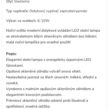
Styl
:
Současný
Typ vypínače
:
Dotykový vypínač zapnuto/vypnuto
Výkon ve wattech
:
6-10W
Noční světlo moderní dotykové ovládání LED stolní lampa
se stmívatelným bílým skleněným stínidlem bez blikání,
malá noční lampička pro snadné použití
Popis:
Elegantní stolní lampa s energeticky úspornými LED
žárovkami.
Opálové skleněné stínidlo vytváří snový efekt.
Nastavitelná jasnost ve třech úrovních: měkká, střední a
vysoká.
Vyrobeno s matným opálovým skleněným stínidlem a
elegantním kovovým podstavcem.
Prémiový skleněný stínidlo odolné proti žloutnutí a
opotřebení, snadná údržba.