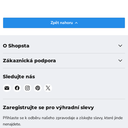
Zpět nahoru
O Shopsta
Zákaznická podpora
Sledujte nás
Najděte
Najděte
Najděte
Najděte
Najděte
nás
nás
nás
nás
nás
na
na
na
na
na
[email]
Facebook
Instagram
Pinterest
X
Zaregistrujte se pro výhradní slevy
Přihlaste se k odběru našeho zpravodaje a získejte slevy, které jinde
nenajdete.