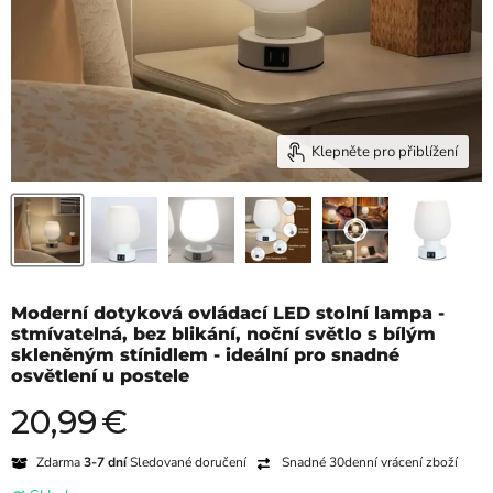
Klepněte pro přiblížení
Moderní dotyková ovládací LED stolní lampa -
stmívatelná, bez blikání, noční světlo s bílým
skleněným stínidlem - ideální pro snadné
osvětlení u postele
20,99
€
Aktuální cena
Zdarma
3-7 dní
Sledované doručení
Snadné 30denní vrácení zboží