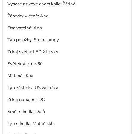
Vysoce rizikové chemikálie
:
Žádné
Žárovky v ceně
:
Ano
Stmívatelná
:
Ano
Typ položky
:
Stolní lampy
Zdroj světla
:
LED žárovky
Světelný tok
:
<60
Materiál
:
Kov
Typ zástrčky
:
US zástrčka
Zdroj napájení
:
DC
Směr stínidla
:
Dolů
Typ stínidla
:
Matné sklo