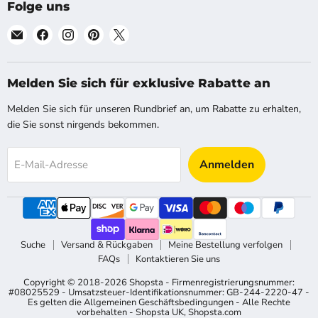
Folge uns
Finde
Finde
Finde
Finde
Finde
uns
uns
uns
uns
uns
auf
auf
auf
auf
auf
E-
Facebook
Instagram
Pinterest
X
Melden Sie sich für exklusive Rabatte an
Mail
Melden Sie sich für unseren Rundbrief an, um Rabatte zu erhalten,
die Sie sonst nirgends bekommen.
Anmelden
E-Mail-Adresse
Suche
Versand & Rückgaben
Meine Bestellung verfolgen
FAQs
Kontaktieren Sie uns
Copyright © 2018-2026 Shopsta - Firmenregistrierungsnummer:
#08025529 - Umsatzsteuer-Identifikationsnummer: GB-244-2220-47 -
Es gelten die Allgemeinen Geschäftsbedingungen - Alle Rechte
vorbehalten -
Shopsta UK
,
Shopsta.com