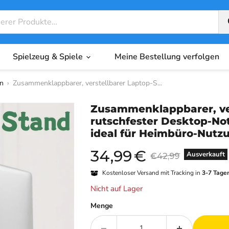
Spielzeug & Spiele
Meine Bestellung verfolgen
en
›
Zusammenklappbarer, verstellbarer Laptop-S...
Zusammenklappbarer, ver
rutschfester Desktop-Not
ideal für Heimbüro-Nutzu
34,99
€
Aktueller Preis
Originalpreis
Ausverkauft
€42,99
Kostenloser Versand mit Tracking in
3-7 Tage
Nicht auf Lager
Menge