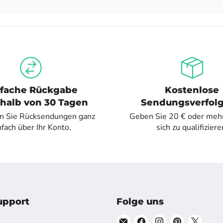
nfache Rückgabe
Kostenlose
halb von 30 Tagen
Sendungsverfol
n Sie Rücksendungen ganz
Geben Sie 20 € oder meh
nfach über Ihr Konto.
sich zu qualifiziere
pport
Folge uns
Finde
Finde
Finde
Finde
Finde