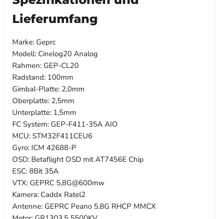
Lieferumfang
Marke: Geprc
Modell: Cinelog20 Analog
Rahmen: GEP-CL20
Radstand: 100mm
Gimbal-Platte: 2,0mm
Oberplatte: 2,5mm
Unterplatte: 1,5mm
FC System: GEP-F411-35A AIO
MCU: STM32F411CEU6
Gyro: ICM 42688-P
OSD: Betaflight OSD mit AT7456E Chip
ESC: 8Bit 35A
VTX: GEPRC 5,8G@600mw
Kamera: Caddx Ratel2
Antenne: GEPRC Peano 5,8G RHCP MMCX
Motor: GR1303.5 5500KV