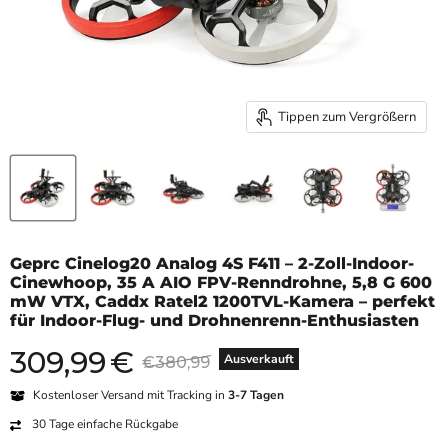
Tippen zum Vergrößern
Geprc Cinelog20 Analog 4S F411 – 2-Zoll-Indoor-
Cinewhoop, 35 A AIO FPV-Renndrohne, 5,8 G 600
mW VTX, Caddx Ratel2 1200TVL-Kamera – perfekt
für Indoor-Flug- und Drohnenrenn-Enthusiasten
309,99
€
Aktueller Preis
Originalpreis
Ausverkauft
€380,99
Kostenloser Versand mit Tracking in
3-7 Tagen
30 Tage einfache Rückgabe