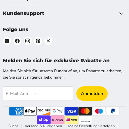
Kundensupport
Folge uns
Finde
Finde
Finde
Finde
Finde
uns
uns
uns
uns
uns
auf
auf
auf
auf
auf
E-
Facebook
Instagram
Pinterest
X
Melden Sie sich für exklusive Rabatte an
Mail
Melden Sie sich für unseren Rundbrief an, um Rabatte zu erhalten,
die Sie sonst nirgends bekommen.
Anmelden
E-Mail-Adresse
Suche
Versand & Rückgaben
Meine Bestellung verfolgen