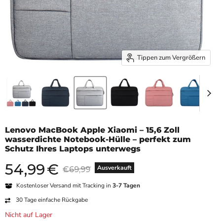
Tippen zum Vergrößern
Lenovo MacBook Apple Xiaomi – 15,6 Zoll
wasserdichte Notebook-Hülle – perfekt zum
Schutz Ihres Laptops unterwegs
54,99
€
Aktueller Preis
Originalpreis
Ausverkauft
€69,99
Kostenloser Versand mit Tracking in
3-7 Tagen
30 Tage einfache Rückgabe
Nicht auf Lager