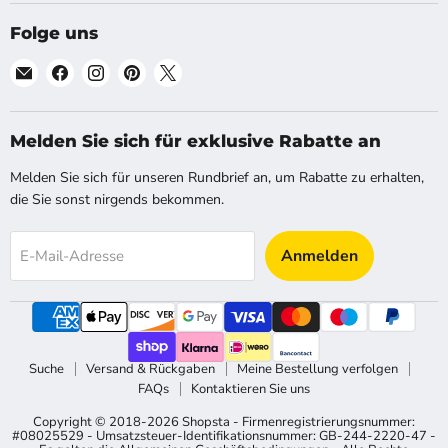
Folge uns
Finde
Finde
Finde
Finde
Finde
uns
uns
uns
uns
uns
auf
auf
auf
auf
auf
E-
Facebook
Instagram
Pinterest
X
Melden Sie sich für exklusive Rabatte an
Mail
Melden Sie sich für unseren Rundbrief an, um Rabatte zu erhalten,
die Sie sonst nirgends bekommen.
Anmelden
E-Mail-Adresse
Suche
Versand & Rückgaben
Meine Bestellung verfolgen
FAQs
Kontaktieren Sie uns
Copyright © 2018-2026 Shopsta - Firmenregistrierungsnummer:
#08025529 - Umsatzsteuer-Identifikationsnummer: GB-244-2220-47 -