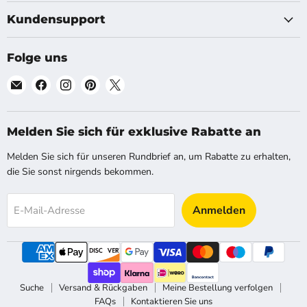
Kundensupport
Folge uns
Finde
Finde
Finde
Finde
Finde
uns
uns
uns
uns
uns
auf
auf
auf
auf
auf
E-
Facebook
Instagram
Pinterest
X
Melden Sie sich für exklusive Rabatte an
Mail
Melden Sie sich für unseren Rundbrief an, um Rabatte zu erhalten,
die Sie sonst nirgends bekommen.
Anmelden
E-Mail-Adresse
Suche
Versand & Rückgaben
Meine Bestellung verfolgen
FAQs
Kontaktieren Sie uns