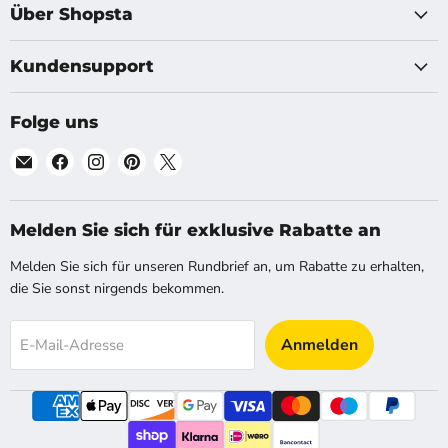
Über Shopsta
Kundensupport
Folge uns
Finde
Finde
Finde
Finde
Finde
uns
uns
uns
uns
uns
auf
auf
auf
auf
auf
E-
Facebook
Instagram
Pinterest
X
Melden Sie sich für exklusive Rabatte an
Mail
Melden Sie sich für unseren Rundbrief an, um Rabatte zu erhalten,
die Sie sonst nirgends bekommen.
Anmelden
E-Mail-Adresse