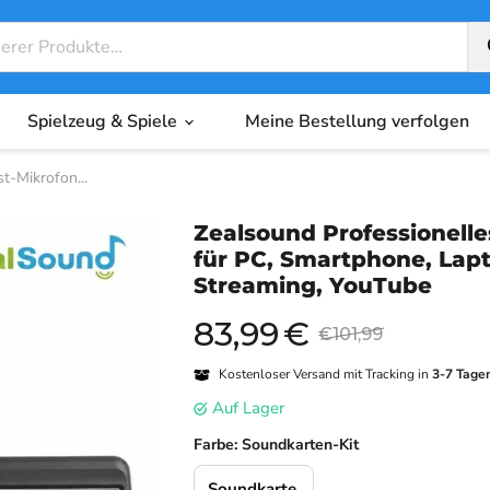
Spielzeug & Spiele
Meine Bestellung verfolgen
t-Mikrofon...
Zealsound Professionell
für PC, Smartphone, Lap
Streaming, YouTube
83,99
€
Aktueller Preis
Originalpreis
€101,99
Kostenloser Versand mit Tracking in
3-7 Tage
auf Lager
Farbe:
Soundkarten-Kit
Soundkarte