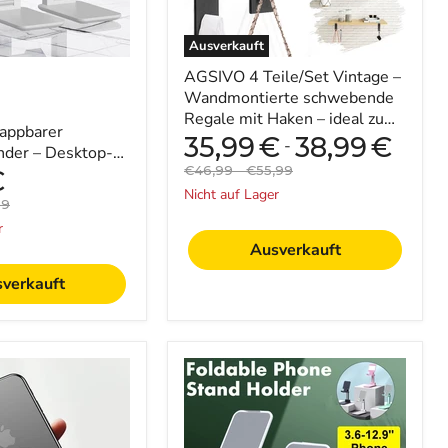
Haken
–
ideal
Ausverkauft
zum
platzsparenden
AGSIVO 4 Teile/Set Vintage –
Präsentieren
Wandmontierte schwebende
von
Regale mit Haken – ideal zum
Sammlerstücken
appbarer
platzsparenden Präsentieren
35,99
€
38,99
€
-
nder – Desktop-
von Sa...
Originalpreis
Originalpreis
€46,99
-
€55,99
Tablet-Halterung,
€
it iPad Air,
Nicht auf Lager
alpreis
99
r
Ausverkauft
verkauft
er
CCT4
alter
Universeller
zusammenklappbarer
Teleskopständer
–