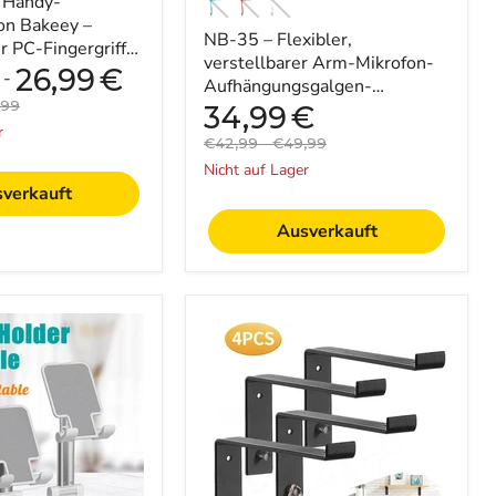
r Handy-
Desktop-
Einsatz
on Bakeey –
NB-35 – Flexibler,
g
r PC-Fingergriff
verstellbarer Arm-Mikrofon-
alterung – ideal
26,99
€
-
rheit
Aufhängungsgalgen-
rung ...
nalpreis
,99
Scherenständer – ideal für den
Aktueller
34,99
€
Preis
Desktop-Einsatz
r
Originalpreis
Originalpreis
€42,99
-
€49,99
Nicht auf Lager
verkauft
Ausverkauft
AGSIVO
appbarer
4
nder
Teile/Set
Vintage
–
Wandmontierte
schwebende
Regale
mit