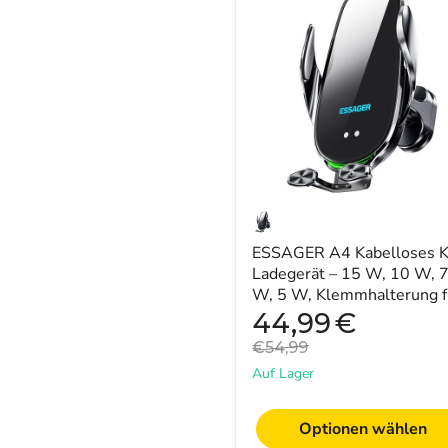
A4
Kabelloses
KFZ-
Ladegerät
–
15
W,
10
W,
7,5
W,
5
W,
Klemmhalterung
ESSAGER A4 Kabelloses 
für
Lüftungsschlitze,
Ladegerät – 15 W, 10 W, 7
kompatibel
W, 5 W, Klemmhalterung f
mit
Lüftungsschlitze, kompatib
Aktueller
44,99
€
iPhone
Preis
mit iPh...
13,
Originalpreis
€54,99
14,
Auf Lager
14
Pro,
14Pro
Optionen wählen
Max,