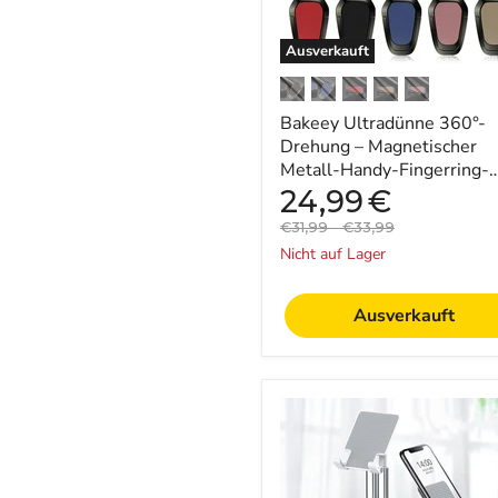
Halter-
Ständer
–
Ausverkauft
Unterstützendes
Zubehör
für
Bakeey Ultradünne 360°-
Smartphone-
Benutzer
Drehung – Magnetischer
Metall-Handy-Fingerring-
Halter-Ständer –
Aktueller
24,99
€
Preis
Unterstützendes Zubehör f
Originalpreis
Originalpreis
€31,99
-
€33,99
Sm...
Nicht auf Lager
Ausverkauft
CCT7
Universeller
zusammenklappbarer
Teleskopständer
–