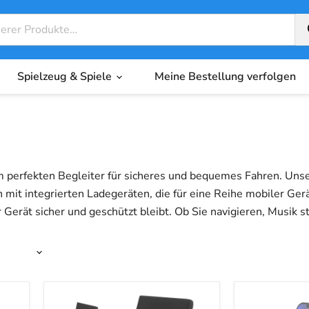
Spielzeug & Spiele
Meine Bestellung verfolgen
m perfekten Begleiter für sicheres und bequemes Fahren. Uns
mit integrierten Ladegeräten, die für eine Reihe mobiler Gerä
hr Gerät sicher und geschützt bleibt. Ob Sie navigieren, Mus
e besten Autotelefonhalter in unserer Kollektion und fahren S
20-
TOPK