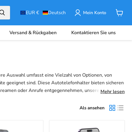
EUR €
Deutsch
Mein Konto
Warenk
Versand & Rückgaben
Kontaktieren Sie uns
ere Auswahl umfasst eine Vielzahl von Optionen, von
te geeignet sind. Diese Autotelefonhalter bieten sicheren
ik streamen oder Anrufe entgegennehmen, unsere
Mehr lesen
ie unbesorgt.
Als ansehen
HOCO