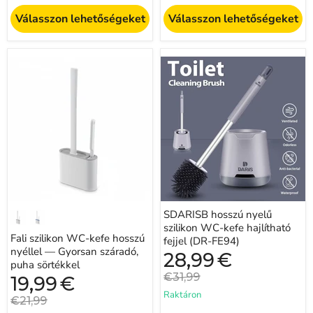
Válasszon lehetőségeket
Válasszon lehetőségeket
Fali
SDARISB
szilikon
hosszú
WC-
nyelű
kefe
szilikon
hosszú
WC-
nyéllel
kefe
—
hajlítható
Gyorsan
fejjel
száradó,
(DR-
puha
FE94)
sörtékkel
SDARISB hosszú nyelű
szilikon WC-kefe hajlítható
Fali szilikon WC-kefe hosszú
fejjel (DR-FE94)
nyéllel — Gyorsan száradó,
Jelenlegi
28,99
€
puha sörtékkel
ár
Eredeti
€31,99
Jelenlegi
19,99
€
ár
ár
Raktáron
Eredeti
€21,99
ár