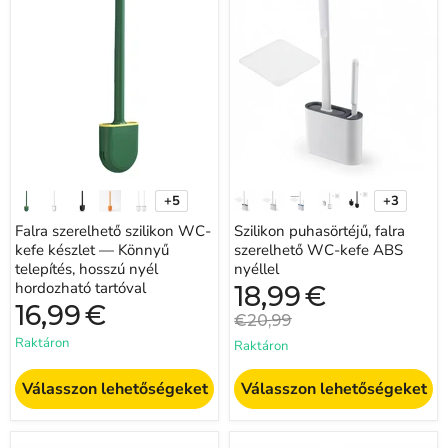
szilikon
falra
WC-
szerelhető
kefe
WC-
készlet
kefe
—
ABS
Könnyű
nyéllel
telepítés,
hosszú
nyél
hordozható
tartóval
+5
+3
Minta
Minta
váltása
váltása
Falra szerelhető szilikon WC-
Szilikon puhasörtéjű, falra
kefe készlet — Könnyű
szerelhető WC-kefe ABS
telepítés, hosszú nyél
nyéllel
hordozható tartóval
Jelenlegi
18,99
€
ár
16,99
€
Eredeti
€20,99
ár
Raktáron
Raktáron
Válasszon lehetőségeket
Válasszon lehetőségeket