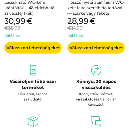
Lecsukható WC-kefe
Hosszú nyelű alumínium WC-
utántöltők – 48 eldobható
kefe falra szerelhető tartóval
szivacsfej (kék)
— szürke vagy fekete
Jelenlegi
Jelenlegi
30,99
€
28,99
€
ár
ár
Eredeti
Eredeti
€35,99
€31,99
ár
ár
Raktáron
Raktáron
Válasszon lehetőségeket
Válasszon lehetőségeket
Vásároljon több ezer
Könnyű, 30 napos
terméket
visszaküldés
Készleten, azonnal
Könnyedén intézheti
szállítható.
visszaküldéseit a fiókján
keresztül.