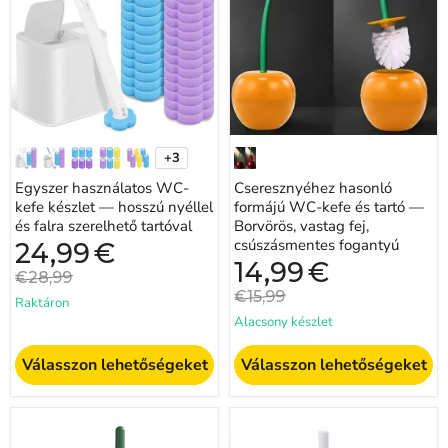
—
és
hosszú
tartó
nyéllel
—
és
Borvörös,
falra
vastag
szerelhető
fej,
tartóval
csúszásmentes
fogantyú
+3
Minta
váltása
Egyszer használatos WC-
Cseresznyéhez hasonló
kefe készlet — hosszú nyéllel
formájú WC-kefe és tartó —
és falra szerelhető tartóval
Borvörös, vastag fej,
csúszásmentes fogantyú
Jelenlegi
24,99
€
ár
Jelenlegi
14,99
€
Eredeti
€28,99
ár
ár
Eredeti
€15,99
Raktáron
ár
Alacsony készlet
Válasszon lehetőségeket
Válasszon lehetőségeket
Falra
Szilikon
szerelhető
puhasörtéjű,