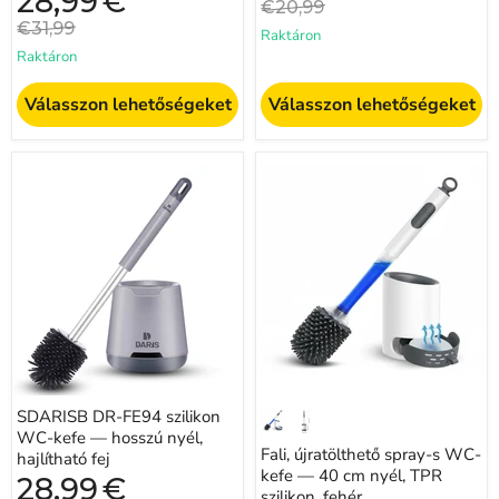
28,99
€
Eredeti
€20,99
ár
ár
Eredeti
€31,99
Raktáron
ár
Raktáron
Válasszon lehetőségeket
Válasszon lehetőségeket
SDARISB
Fali,
DR-
újratölthető
FE94
spray-
szilikon
s
WC-
WC-
kefe
kefe
—
—
hosszú
40
nyél,
cm
hajlítható
nyél,
fej
TPR
szilikon,
fehér
SDARISB DR-FE94 szilikon
WC-kefe — hosszú nyél,
Fali, újratölthető spray-s WC-
hajlítható fej
kefe — 40 cm nyél, TPR
Jelenlegi
28,99
€
szilikon, fehér
ár