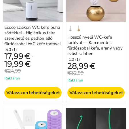
falra
kefe,
szerelhető
arany
és
vagy
padlón
ezüst
álló
színben
fürdőszobai
Ecoco szilikon WC kefe puha
WC
sörtékkel - Higiénikus falra
kefe
Hosszú nyelű WC-kefe
tartóval
szerelhető és padlón álló
tartóval — Karcmentes
fürdőszobai WC kefe tartóval
fürdőszobai kefe, arany vagy
5.0 (1)
ezüst színben
17,99
€
-
1.0 (1)
19,99
€
Jelenlegi
28,99
€
ár
Eredeti
€24,99
Eredeti
€32,99
ár
ár
Raktáron
Raktáron
Válasszon lehetőségeket
Válasszon lehetőségeket
Egyszer
Cseresznyéhez
használatos
hasonló
WC-
formájú
kefe
WC-
készlet
kefe