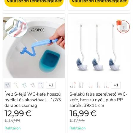
Válasszon lehetőségeket
Válasszon lehetőségeket
Ívelt
S-
S-
alakú
fejű
falra
WC-
szerelhető
kefe
WC-
hosszú
kefe,
nyéllel
hosszú
és
nyél,
akasztóval
puha
–
PP
1/2/3
sörték,
darabos
39×11
csomag
cm
+2
+1
Minta
Minta
váltása
váltása
Ívelt S-fejű WC-kefe hosszú
S-alakú falra szerelhető WC-
nyéllel és akasztóval – 1/2/3
kefe, hosszú nyél, puha PP
darabos csomag
sörték, 39×11 cm
Jelenlegi
Jelenlegi
12,99
€
16,99
€
ár
ár
Eredeti
Eredeti
€13,99
€17,99
ár
ár
Raktáron
Raktáron