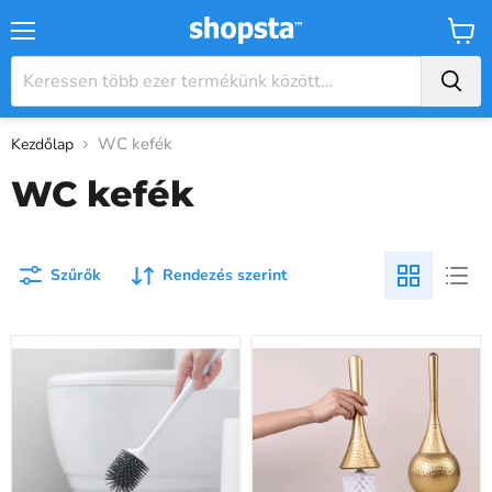
Menü
Kosár
WC kefék
Kezdőlap
WC kefék
Szűrők
Rendezés szerint
Ecoco
Hosszú
szilikon
nyelű
WC
WC-
kefe
kefe
puha
tartóval
sörtékkel
—
-
Karcmentes
Higiénikus
fürdőszobai