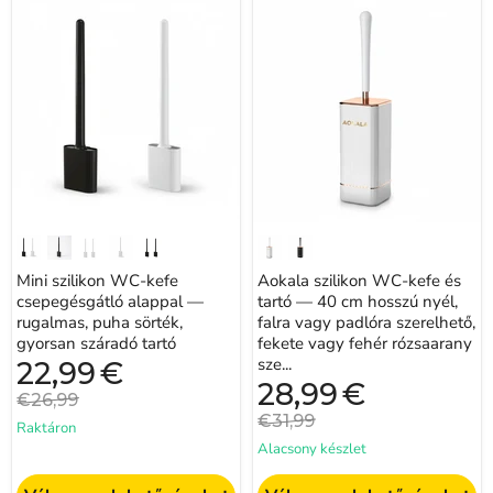
Mini
Aokala
szilikon
szilikon
WC-
WC-
kefe
kefe
csepegésgátló
és
alappal
tartó
—
—
rugalmas,
40
puha
cm
sörték,
hosszú
gyorsan
nyél,
száradó
falra
tartó
vagy
padlóra
szerelhető,
fekete
Mini szilikon WC-kefe
Aokala szilikon WC-kefe és
vagy
csepegésgátló alappal —
fehér
tartó — 40 cm hosszú nyél,
rózsaarany
rugalmas, puha sörték,
falra vagy padlóra szerelhető,
szegéllyel
gyorsan száradó tartó
fekete vagy fehér rózsaarany
sze...
Jelenlegi
22,99
€
ár
Jelenlegi
28,99
€
Eredeti
€26,99
ár
ár
Eredeti
€31,99
Raktáron
ár
Alacsony készlet