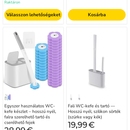
Raktáron
Válasszon lehetőségeket
Kosárba
Egyszer
Fali
használatos
WC-
WC-
kefe
kefe
és
készlet
tartó
–
—
hosszú
Hosszú
nyél,
nyél,
falra
szilikon
szerelhető
sörték
tartó
(szürke
és
vagy
cserélhető
kék)
fejek
Egyszer használatos WC-
Fali WC-kefe és tartó —
kefe készlet – hosszú nyél,
Hosszú nyél, szilikon sörték
falra szerelhető tartó és
(szürke vagy kék)
cserélhető fejek
Jelenlegi
19,99
€
ár
Jelenlegi