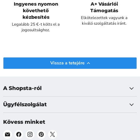
Ingyenes nyomon
A+ Vásárlói
követhető
Támogatás
kézbesítés
Elkötelezettek vagyunk a
kiváló szolgáltatás iránt.
Legalább 25 €-t költs el a
jogosultsághoz.
Vissza a tetejére
A Shopsta-ról
Ügyfélszolgálat
Kövess minket
Találj
Találj
Találj
Találj
Találj
meg
meg
meg
meg
meg