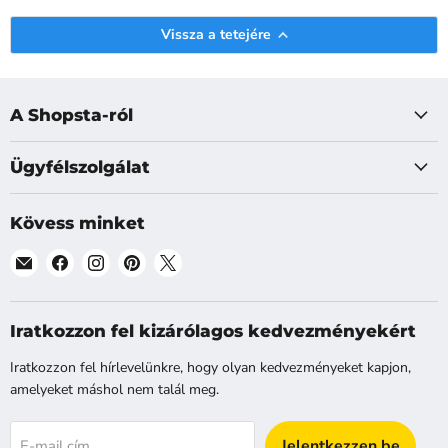
Vissza a tetejére
A Shopsta-ról
Ügyfélszolgálat
Kövess minket
Találj
Találj
Találj
Találj
Találj
meg
meg
meg
meg
meg
minket
minket
minket
minket
minket
a
a
a
a
a
Iratkozzon fel kizárólagos kedvezményekért
E-
Facebook
Instagram
Pinterest
X
Iratkozzon fel hírlevelünkre, hogy olyan kedvezményeket kapjon,
mail
platformon
platformon
platformon
platformon
amelyeket máshol nem talál meg.
platformon
Jelentkezzen be
E-mail cím