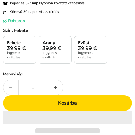
Ingyenes
3-7 nap
Nyomon követett kézbesítés
Könnyű 30 napos visszatérítés
Raktáron
Szín:
Fekete
Fekete
Arany
Ezüst
39,99
€
39,99
€
39,99
€
Ingyenes
Ingyenes
Ingyenes
szállítás
szállítás
szállítás
Mennyiség
Kosárba