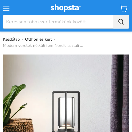
Menü
Kosár
Kezdőlap
›
Otthon és kert
›
Modern vezeték nélküli fém Nordic asztali ...