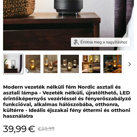
Érintse meg a nagyításhoz
Modern vezeték nélküli fém Nordic asztali és
asztali lámpa - Vezeték nélküli, újratölthető, LED
érintőképernyős vezérléssel és fényerőszabályzó
funkcióval, alkalmas hálószobába, otthonra,
kültérre - Ideális éjszakai fény éttermi és otthoni
használatra
39,99
€
Jelenlegi ár
Eredeti ár
€59,99