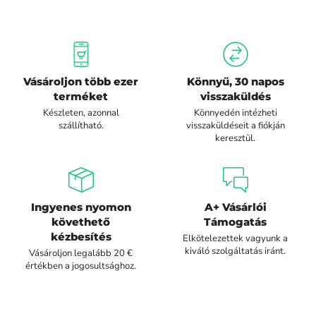
Vásároljon több ezer
Könnyű, 30 napos
terméket
visszaküldés
Készleten, azonnal
Könnyedén intézheti
szállítható.
visszaküldéseit a fiókján
keresztül.
Ingyenes nyomon
A+ Vásárlói
követhető
Támogatás
kézbesítés
Elkötelezettek vagyunk a
kiváló szolgáltatás iránt.
Vásároljon legalább 20 €
értékben a jogosultsághoz.