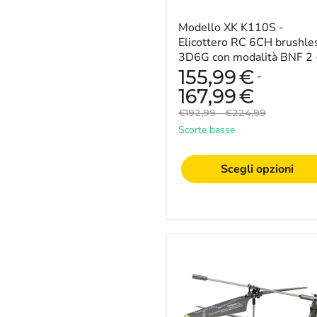
BNF
2
-
Modello XK K110S -
Compatibile
Elicottero RC 6CH brushle
con
3D6G con modalità BNF 2 
FUTABA
Compatibile con FUTABA 
155,99
€
-
S-
FHSS per hobbisti a...
FHSS
167,99
€
per
Prezzo
Prezzo
€192,99
-
€224,99
hobbisti
originale
originale
accaniti
Scorte basse
Scegli opzioni
SYMA
S109G
-
Modello
militare
3.5CH