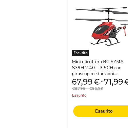
elicottero
RC
SYMA
S39H
2.4G
-
3.5CH
con
giroscopio
e
funzioni
Esaurito
anticollisione
-
Mini elicottero RC SYMA
Ideale
S39H 2.4G - 3.5CH con
per
giroscopio e funzioni
bambini,
anticollisione - Ideale per
67,99
€
71,99
-
principianti
bambini, principianti...
e
Prezzo
Prezzo
€87,99
-
€96,99
giochi
originale
originale
Esaurito
al
chiuso
Esaurito