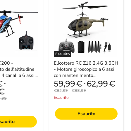
RC
Z16
2.4G
to
3.5CH
ne
-
Motore
giroscopico
a
6
assi
con
Esaurito
mantenimento
e
K200 -
dell'altitudine
Elicottero RC Z16 2.4G 3.5CH
-
 dell'altitudine
- Motore giroscopico a 6 assi
Perfetto
 4 canali a 6 assi,
con mantenimento
per
e del flusso ottico,
dell'altitudine - Perfetto per
€
59,99
€
62,99
€
-
-
principianti
principian...
ed
€
Prezzo
Prezzo
€83,99
-
€88,99
appassionati
originale
originale
Esaurito
zo
9,99
nale
Esaurito
saurito