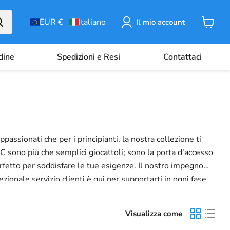
EUR €
Italiano
Il mio account
Carrell
rdine
Spedizioni e Resi
Contattaci
assionati che per i principianti, la nostra collezione ti
 RC sono più che semplici giocattoli; sono la porta d'accesso
perfetto per soddisfare le tue esigenze. Il nostro impegno
ionale servizio clienti è qui per supportarti in ogni fase
i, che tu stia padroneggiando i tuoi primi voli o
li.
Visualizza come