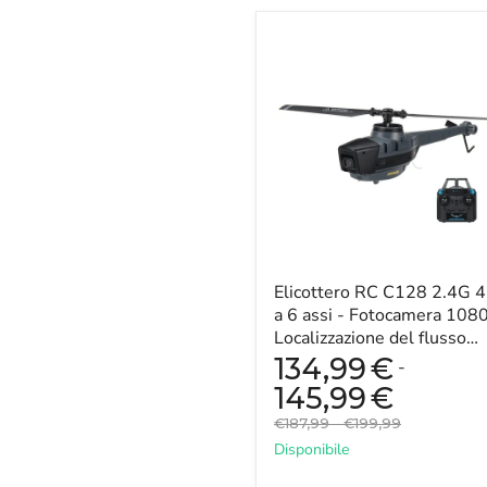
Elicottero
RC
C128
2.4G
4CH
a
6
assi
-
Fotocamera
1080P,
Localizzazione
del
flusso
Elicottero RC C128 2.4G 
ottico,
a 6 assi - Fotocamera 1080
Mantenimento
Localizzazione del flusso
dell'altitudine,
ottico, Mantenimento
134,99
€
-
Flybarless
dell'altitudi...
-
145,99
€
Perfetto
Prezzo
Prezzo
€187,99
-
€199,99
per
originale
originale
la
Disponibile
fotografia