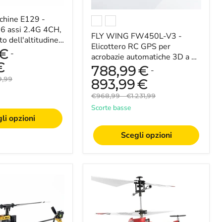
e,
3D
a
achine E129 -
6
canali
 6 assi 2.4G 4CH,
FLY WING FW450L-V3 -
con
 dell'altitudine,
mantenimento
Elicottero RC GPS per
bar - Perfetto per
€
-
dell'altitudine
acrobazie automatiche 3D a 6
e
€
canali con mantenimento
788,99
€
-
controllo
dell'altitudine e con...
zo
9,99
di
893,99
€
nale
volo
Prezzo
Prezzo
€968,99
-
€1.231,99
H1
originale
originale
-
Scorte basse
Perfetto
li opzioni
per
appassionati
Scegli opzioni
e
hobbisti
RTF/PNP
SYMA
S107H
-
Elicottero
RC
con