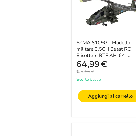
Beast
RC
Elicottero
RTF
AH-
64
-
Giocattolo
SYMA S109G - Modello
perfetto
militare 3.5CH Beast RC
per
Elicottero RTF AH-64 -
bambini
Giocattolo perfetto per
Prezzo
64,99
€
per
attuale
bambini per azioni di vol...
azioni
Prezzo
€93,99
di
originale
Scorte basse
volo
indoor
Aggiungi al carrello
Mini