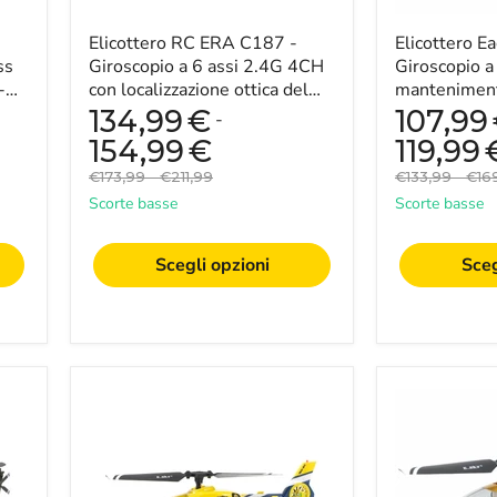
con
dell'altitudin
localizzazione
RC
ottica
Elicottero RC ERA C187 -
senza
Elicottero E
del
flybar
ss
Giroscopio a 6 assi 2.4G 4CH
Giroscopio a
flusso
-
-
con localizzazione ottica del
mantenimento
e
Perfetto
S-
flusso e mantenimento
RC senza fly
134,99
€
107,99
-
mantenimento
per
dell'altitu...
...
dell'altitudine
principianti
154,99
€
119,99
-
e
Prezzo
Prezzo
Prezzo
Prez
€173,99
-
€211,99
€133,99
-
€16
Scala
piloti
originale
originale
originale
origi
RTF
esperti
Scorte basse
Scorte basse
Flybarless
per
principianti
Scegli opzioni
Sceg
e
volantini
avanzati
ESKY
ESKY
150EC
150
-
V3
Elicottero
-
RC
Giroscopio
Flybarless
a