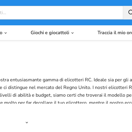
io
Giochi e giocattoli
Traccia il mio o
stra entusiasmante gamma di elicotteri RC. Ideale sia per gli app
he ci distingue nel mercato del Regno Unito. I nostri elicotteri
ivelli di abilità e budget, siamo certi che troverai il modello 
molto per far decollare il tuo elicottero, mentre il nostro eccez
ualità a buon prezzo che non compromettono le prestazioni. Quind
 durata e la precisione di cui hai bisogno per conquistare i cie