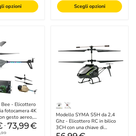
-
Perfetto
li opzioni
Scegli opzioni
per
gli
appassionati
di
RC
Modello
e
SYMA
i
S5H
principianti
da
2,4
Ghz
-
Elicottero
RC
in
bilico
3CH
con
Bee - Elicottero
una
chiave
ia fotocamera 4K
Modello SYMA S5H da 2,4
di
con gesto aereo,
decollo/atterraggio
Ghz - Elicottero RC in bilico
egli ostacoli e
€
73,99
€
-
e
3CH con una chiave di
giroscopio
o
,99
decollo/atterraggio e
Prezzo