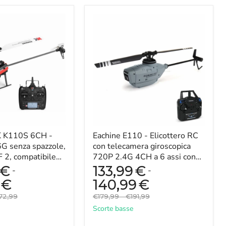
Eachine
E110
-
Elicottero
RC
con
telecamera
giroscopica
720P
2.4G
4CH
a
6
XK K110S 6CH -
assi
Eachine E110 - Elicottero RC
con
G senza spazzole,
con telecamera giroscopica
localizzazione
 2, compatibile
720P 2.4G 4CH a 6 assi con
del
 S-FHSS -
localizzazione del flusso ottico
€
133,99
€
-
-
flusso
g...
e...
ottico
€
140,99
€
e
zzo
Prezzo
Prezzo
72,99
€179,99
-
€191,99
scala
inale
originale
originale
senza
Scorte basse
flybar