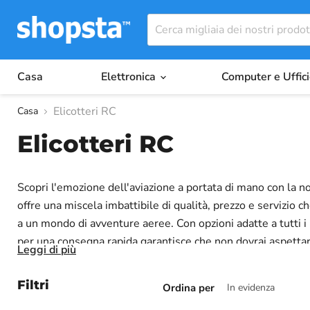
Casa
Elettronica
Computer e Uffic
Elicotteri RC
Casa
Elicotteri RC
Scopri l'emozione dell'aviazione a portata di mano con la no
offre una miscela imbattibile di qualità, prezzo e servizio c
a un mondo di avventure aeree. Con opzioni adatte a tutti i l
per una consegna rapida garantisce che non dovrai aspettare 
Leggi di più
del processo. Siamo orgogliosi di offrire prodotti di alta q
eseguendo manovre avanzate, i nostri elicotteri RC offrono la
Filtri
Ordina per