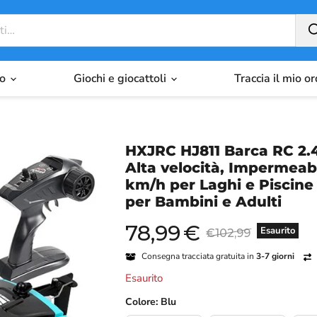
io
Giochi e giocattoli
Traccia il mio o
HXJRC HJ811 Barca RC 2.
Alta velocità, Impermeabil
km/h per Laghi e Piscine
per Bambini e Adulti
78,99
€
Prezzo attuale
Prezzo originale
Esaurito
€102,99
Consegna tracciata gratuita in
3-7 giorni
Esaurito
Colore:
Blu