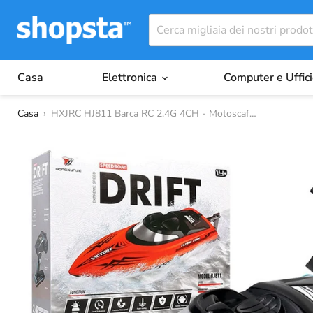
Casa
Elettronica
Computer e Uffic
Casa
›
HXJRC HJ811 Barca RC 2.4G 4CH - Motoscafo ...