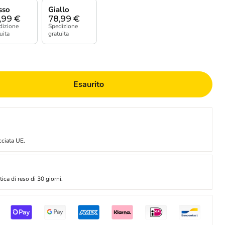
sso
Giallo
,99
€
78,99
€
dizione
Spedizione
uita
gratuita
Esaurito
cciata UE.
ica di reso di 30 giorni.