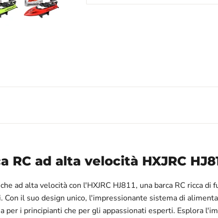
a RC ad alta velocità HXJRC HJ8
e ad alta velocità con l'HXJRC HJ811, una barca RC ricca di fun
Con il suo design unico, l'impressionante sistema di alimentazi
 per i principianti che per gli appassionati esperti. Esplora l'i