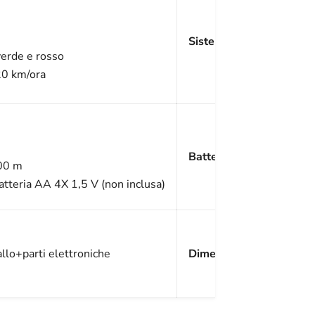
Sistema di alimentazion
 verde e rosso
20 km/ora
Batteria
100 m
batteria AA 4X 1,5 V (non inclusa)
llo+parti elettroniche
Dimensione