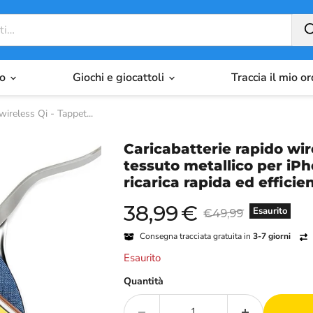
io
Giochi e giocattoli
Traccia il mio o
wireless Qi - Tappet...
Caricabatterie rapido wire
tessuto metallico per iP
ricarica rapida ed efficie
38,99
€
Prezzo attuale
Prezzo originale
Esaurito
€49,99
Consegna tracciata gratuita in
3-7 giorni
Esaurito
Quantità