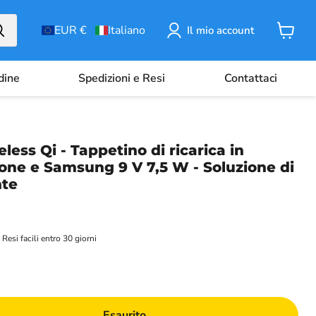
EUR €
Italiano
Il mio account
Carrell
rdine
Spedizioni e Resi
Contattaci
less Qi - Tappetino di ricarica in
hone e Samsung 9 V 7,5 W - Soluzione di
nte
Resi facili entro 30 giorni
Esaurito