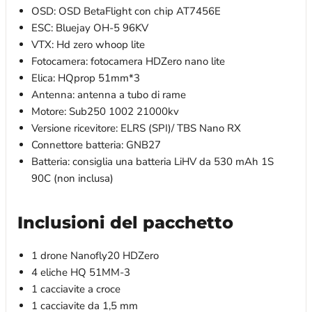
OSD: OSD BetaFlight con chip AT7456E
ESC: Bluejay OH-5 96KV
VTX: Hd zero whoop lite
Fotocamera: fotocamera HDZero nano lite
Elica: HQprop 51mm*3
Antenna: antenna a tubo di rame
Motore: Sub250 1002 21000kv
Versione ricevitore: ELRS (SPI)/ TBS Nano RX
Connettore batteria: GNB27
Batteria: consiglia una batteria LiHV da 530 mAh 1S
90C (non inclusa)
Inclusioni del pacchetto
1 drone Nanofly20 HDZero
4 eliche HQ 51MM-3
1 cacciavite a croce
1 cacciavite da 1,5 mm