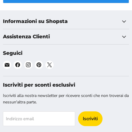
Informazioni su Shopsta
Assistenza Clienti
Seguici
Email
Trova
Trova
Trova
Trova
Shopsta
noi
noi
noi
noi
EU
su
su
su
su
Facebook
Instagram
Pinterest
X
Iscriviti per sconti esclusivi
Iscriviti alla nostra newsletter per ricevere sconti che non troverai da
nessun'altra parte.
Iscriviti
Indirizzo email