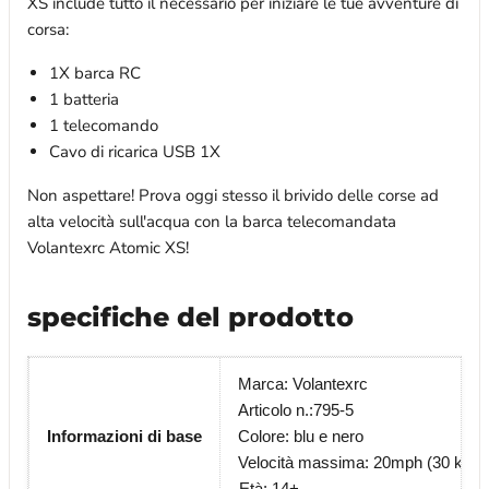
XS include tutto il necessario per iniziare le tue avventure di
corsa:
1X barca RC
1 batteria
1 telecomando
Cavo di ricarica USB 1X
Non aspettare! Prova oggi stesso il brivido delle corse ad
alta velocità sull'acqua con la barca telecomandata
Volantexrc Atomic XS!
specifiche del prodotto
Marca: Volantexrc
Articolo n.:795-5
Informazioni di base
Colore: blu e nero
Velocità massima: 20mph (30 km/h
Età: 14+