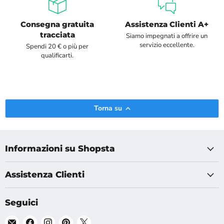
Consegna gratuita
Assistenza Clienti A+
tracciata
Siamo impegnati a offrire un
servizio eccellente.
Spendi 20 € o più per
qualificarti.
Torna su
Informazioni su Shopsta
Assistenza Clienti
Seguici
Email
Trova
Trova
Trova
Trova