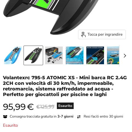
Tocca per ingrandire
Volantexrc 795-5 ATOMIC XS - Mini barca RC 2.4G
2CH con velocità di 30 km/h, impermeabile,
retromarcia, sistema raffreddato ad acqua -
Perfetto per giocattoli per piscine e laghi
95,99
€
Prezzo attuale
Prezzo originale
Esaurito
€125,99
Consegna tracciata gratuita in
3-7 giorni
Resi facili entro 30 giorni
Esaurito