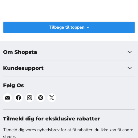
Tilbage til toppen
Om Shopsta
Kundesupport
Følg Os
Find
Find
Find
Find
Find
os
os
os
os
os
på
på
på
på
på
[email]
Facebook
Instagram
Pinterest
X
Tilmeld dig for eksklusive rabatter
Tilmeld dig vores nyhedsbrev for at få rabatter, du ikke kan få andre
steder.