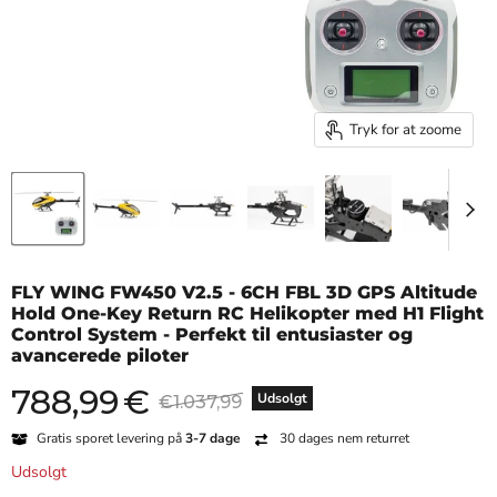
Tryk for at zoome
FLY WING FW450 V2.5 - 6CH FBL 3D GPS Altitude
Hold One-Key Return RC Helikopter med H1 Flight
Control System - Perfekt til entusiaster og
avancerede piloter
788,99
€
Nuværende pris
Original pris
Udsolgt
€1.037,99
Gratis sporet levering på
3-7 dage
30 dages nem returret
Udsolgt