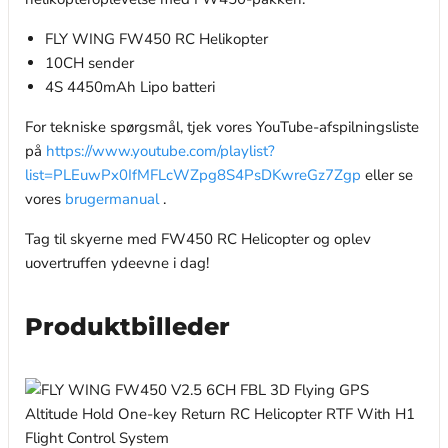
FLY WING FW450 RC Helikopter
10CH sender
4S 4450mAh Lipo batteri
For tekniske spørgsmål, tjek vores YouTube-afspilningsliste
på
https://www.youtube.com/playlist?
list=PLEuwPx0IfMFLcWZpg8S4PsDKwreGz7Zgp
eller se
vores
brugermanual
.
Tag til skyerne med FW450 RC Helicopter og oplev
uovertruffen ydeevne i dag!
Produktbilleder