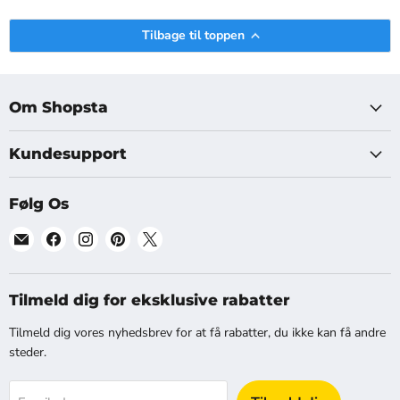
Tilbage til toppen
Om Shopsta
Kundesupport
Følg Os
Find
Find
Find
Find
Find
os
os
os
os
os
på
på
på
på
på
[email]
Facebook
Instagram
Pinterest
X
Tilmeld dig for eksklusive rabatter
Tilmeld dig vores nyhedsbrev for at få rabatter, du ikke kan få andre
steder.