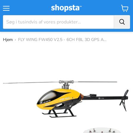
Menu
Kurv
Hjem
›
FLY WING FW450 V2.5 - 6CH FBL 3D GPS Altit...