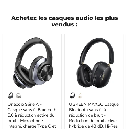
Achetez les casques audio les plus
vendus :
Oneodio
UGREEN
Série
MAX5C
A
Casque
-
Bluetooth
Casque
sans
sans
fil
fil
à
Bluetooth
réduction
5.0
de
à
bruit
réduction
-
active
Réduction
du
de
bruit
bruit
-
active
Oneodio Série A -
UGREEN MAX5C Casque
Microphone
hybride
Casque sans fil Bluetooth
Bluetooth sans fil à
intégré,
de
5.0 à réduction active du
réduction de bruit -
charge
43
bruit - Microphone
Réduction de bruit active
Type
dB,
intégré, charge Type C et
hybride de 43 dB, Hi-Res
C
Hi-