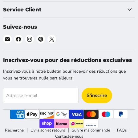
Service Client
Suivez-nous
Trouvez-
Trouvez-
Trouvez-
Trouvez-
Trouvez-
nous
nous
nous
nous
nous
sur
sur
sur
sur
sur
E-
Facebook
Instagram
Pinterest
X
Inscrivez-vous pour des réductions exclusives
mail
Inscrivez-vous à notre bulletin pour recevoir des réductions que
vous ne trouverez nulle part ailleurs.
S'inscrire
Adresse e-mail
Recherche
Livraison et retours
Suivre ma commande
FAQs
Contactez-nous