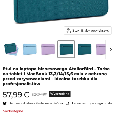
Stuknij, aby powiększyć
Etui na laptopa biznesowego AtailorBird - Torba
na tablet i MacBook 13,3/14/15,6 cala z ochroną
przed zarysowaniami - Idealna torebka dla
profesjonalistów
57,99
€
Aktualna cena
Cena oryginalna
Wyprzedane
€82,99
Darmowa dostawa śledzona w
3-7 dni
Łatwe zwroty w ciągu 30 dni
Niedostępne