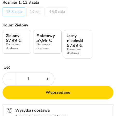
Rozmiar 1:
13,3 cala
13,3 cala
14 cali
15,6 cala
Kolor:
Zielony
Zielony
Fioletowy
Jasny
57,99
€
57,99
€
niebieski
Darmowa
Darmowa
57,99
€
dostawa
dostawa
Darmowa
dostawa
Ilość
Wyprzedane
Wysyłka i dostawa