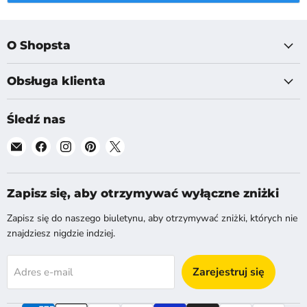
O Shopsta
Obsługa klienta
Śledź nas
Znajdź
Znajdź
Znajdź
Znajdź
Znajdź
nas
nas
nas
nas
nas
na
na
na
na
na
E-
Facebook
Instagram
Pinterest
X
Zapisz się, aby otrzymywać wyłączne zniżki
mail
Zapisz się do naszego biuletynu, aby otrzymywać zniżki, których nie
znajdziesz nigdzie indziej.
Zarejestruj się
Adres e-mail