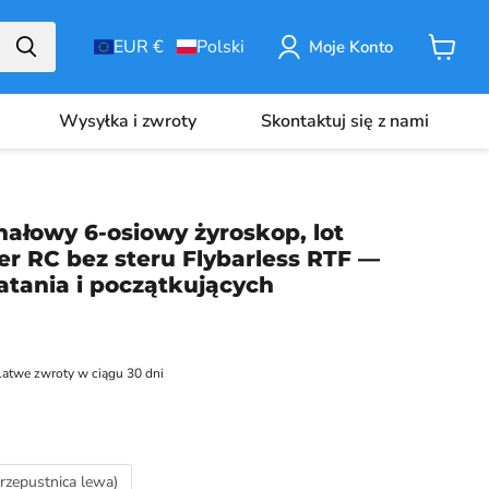
EUR €
Polski
Moje Konto
Koszyk
Wysyłka i zwroty
Skontaktuj się z nami
ałowy 6-osiowy żyroskop, lot
er RC bez steru Flybarless RTF —
latania i początkujących
atwe zwroty w ciągu 30 dni
przepustnica lewa)