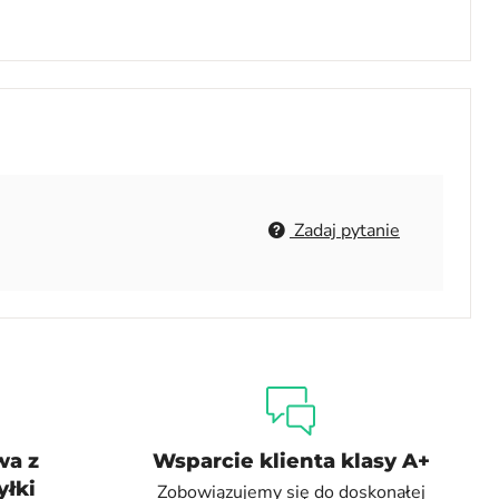
Zadaj pytanie
wa z
Wsparcie klienta klasy A+
łki
Zobowiązujemy się do doskonałej