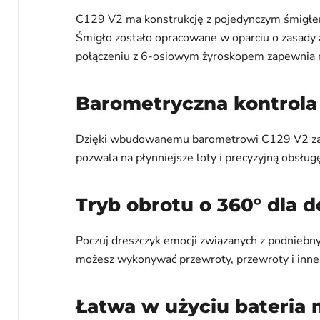
C129 V2 ma konstrukcję z pojedynczym śmigłem b
Śmigło zostało opracowane w oparciu o zasady
połączeniu z 6-osiowym żyroskopem zapewnia ni
Barometryczna kontrola
Dzięki wbudowanemu barometrowi C129 V2 zapewn
pozwala na płynniejsze loty i precyzyjną obsług
Tryb obrotu o 360° dla
Poczuj dreszczyk emocji związanych z podniebny
możesz wykonywać przewroty, przewroty i inne a
Łatwa w użyciu bateria