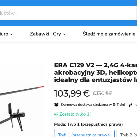
biuro
Zabawki i Gry
Śledź moje zamówienie
ERA C129 V2 — 2,4G 4-kan
akrobacyjny 3D, helikopt
idealny dla entuzjastów 
103,99
€
Aktualna cena
Cena oryginalna
€130,99
Darmowa dostawa śledzona w
3-7 dni
Ł
Zostało tylko 1!
Moda:
Tryb 1 (przepustnica prawa)
Tryb 1 (przepustnica prawa)
Tryb 2 (