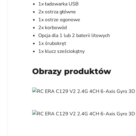
1x ładowarka USB
2x ostrza główne
1x ostrze ogonowe
2x korbowód
Opcja dla 1 lub 2 baterii litowych
1x śrubokręt
1x klucz sześciokątny
Obrazy produktów