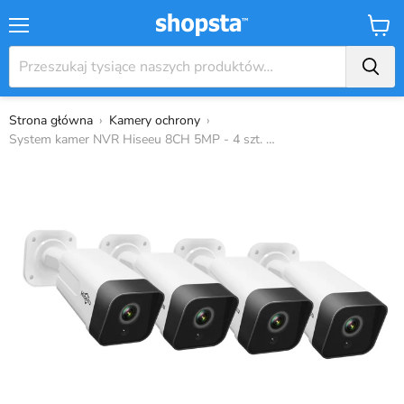
Menu
Koszy
Strona główna
›
Kamery ochrony
›
System kamer NVR Hiseeu 8CH 5MP - 4 szt. K...