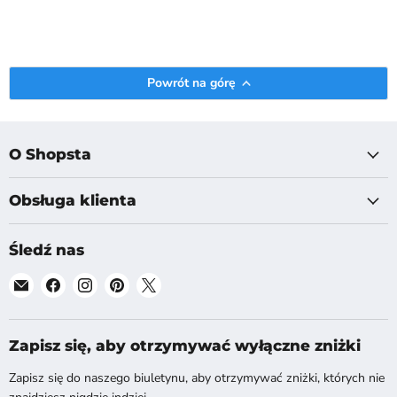
Powrót na górę
O Shopsta
Obsługa klienta
Śledź nas
Znajdź
Znajdź
Znajdź
Znajdź
Znajdź
nas
nas
nas
nas
nas
na
na
na
na
na
E-
Facebook
Instagram
Pinterest
X
Zapisz się, aby otrzymywać wyłączne zniżki
mail
Zapisz się do naszego biuletynu, aby otrzymywać zniżki, których nie