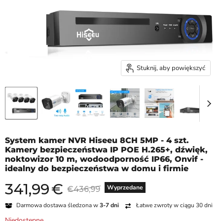
Stuknij, aby powiększyć
System kamer NVR Hiseeu 8CH 5MP - 4 szt.
Kamery bezpieczeństwa IP POE H.265+, dźwięk,
noktowizor 10 m, wodoodporność IP66, Onvif -
idealny do bezpieczeństwa w domu i firmie
341,99
€
Aktualna cena
Cena oryginalna
Wyprzedane
€436,99
Darmowa dostawa śledzona w
3-7 dni
Łatwe zwroty w ciągu 30 dni
Niedostępne