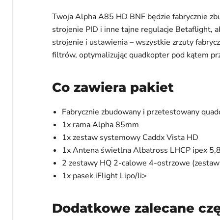
Twoja Alpha A85 HD BNF będzie fabrycznie zbu
strojenie PID i inne tajne regulacje Betaflight,
strojenie i ustawienia – wszystkie zrzuty fab
filtrów, optymalizując quadkopter pod kątem pr
Co zawiera pakiet
Fabrycznie zbudowany i przetestowany quad
1x rama Alpha 85mm
1x zestaw systemowy Caddx Vista HD
1x Antena świetlna Albatross LHCP ipex 5,
2 zestawy HQ 2-calowe 4-ostrzowe (zestaw 4
1x pasek iFlight Lipo/li>
Dodatkowe zalecane czę