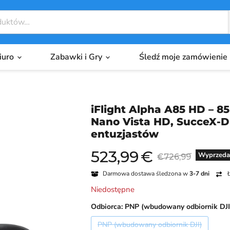
biuro
Zabawki i Gry
Śledź moje zamówienie
iFlight Alpha A85 HD – 
Nano Vista HD, SucceX-D
entuzjastów
523,99
€
Aktualna cena
Cena oryginaln
Wyprzeda
€726,99
Darmowa dostawa śledzona w
3-7 dni
Ł
Niedostępne
Odbiorca:
PNP (wbudowany odbiornik DJI
PNP (wbudowany odbiornik DJI)