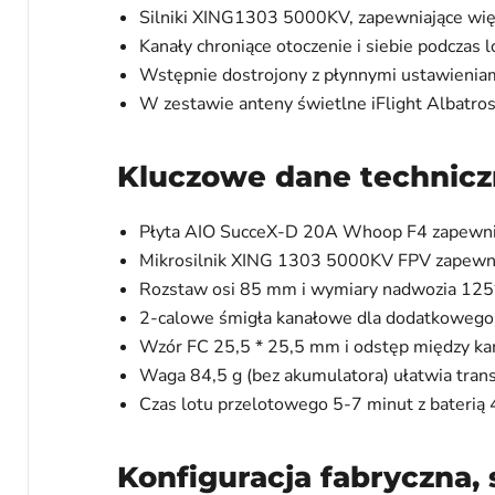
Silniki XING1303 5000KV, zapewniające wi
Kanały chroniące otoczenie i siebie podczas l
Wstępnie dostrojony z płynnymi ustawienia
W zestawie anteny świetlne iFlight Albatro
Kluczowe dane technic
Płyta AIO SucceX-D 20A Whoop F4 zapewnia
Mikrosilnik XING 1303 5000KV FPV zapewni
Rozstaw osi 85 mm i wymiary nadwozia 1
2-calowe śmigła kanałowe dla dodatkowego
Wzór FC 25,5 * 25,5 mm i odstęp między 
Waga 84,5 g (bez akumulatora) ułatwia trans
Czas lotu przelotowego 5-7 minut z baterią
Konfiguracja fabryczna,