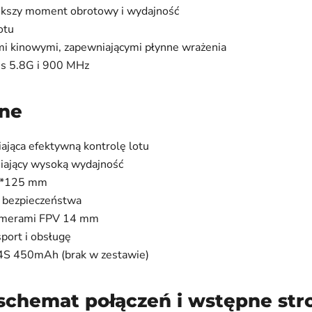
ększy moment obrotowy i wydajność
otu
mi kinowymi, zapewniającymi płynne wrażenia
ss 5.8G i 900 MHz
zne
jąca efektywną kontrolę lotu
ający wysoką wydajność
25*125 mm
 bezpieczeństwa
kamerami FPV 14 mm
port i obsługę
 4S 450mAh (brak w zestawie)
 schemat połączeń i wstępne str