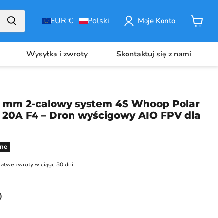
EUR €
Polski
Moje Konto
Koszyk
Wysyłka i zwroty
Skontaktuj się z nami
85 mm 2-calowy system 4S Whoop Polar
 20A F4 – Dron wyścigowy AIO FPV dla
a
ne
atwe zwroty w ciągu 30 dni
)