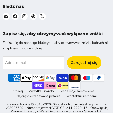
Śledź nas
Znajdź
Znajdź
Znajdź
Znajdź
Znajdź
nas
nas
nas
nas
nas
na
na
na
na
na
E-
Facebook
Instagram
Pinterest
X
Zapisz się, aby otrzymywać wyłączne zniżki
mail
Zapisz się do naszego biuletynu, aby otrzymywać zniżki, których nie
znajdziesz nigdzie indziej.
Zarejestruj się
Adres e-mail
Szukaj
Wysyłka i zwroty
Śledź moje zamówienie
Najczęściej zadawane pytania
Skontaktuj się z nami
Prawa autorskie © 2018-2026 Shopsta - Numer rejestracyjny firmy:
#08025529 - Numer rejestracji VAT: GB-244-2220-47 - Obowiązują
Warunki i Zasady - Wszelkie prawa zastrzeżone -
Shopsta UK
,