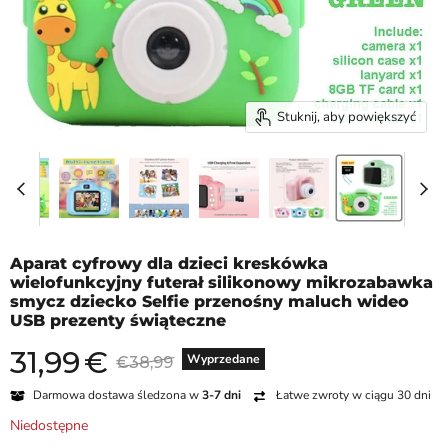
Stuknij, aby powiększyć
Aparat cyfrowy dla dzieci kreskówka
wielofunkcyjny futerał silikonowy mikrozabawka
smycz dziecko Selfie przenośny maluch wideo
USB prezenty świąteczne
31,99
€
Aktualna cena
Cena oryginalna
Wyprzedane
€38,99
Darmowa dostawa śledzona w
3-7 dni
Łatwe zwroty w ciągu 30 dni
Niedostępne