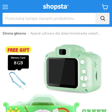
Menu
Koszy
Strona główna
›
Aparat cyfrowy dla dzieci kreskówka wielof...