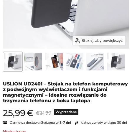
Stuknij, aby powiększyć
USLION UD2401 – Stojak na telefon komputerowy
z podwójnym wyświetlaczem i funkcjami
magnetycznymi – idealne rozwiązanie do
trzymania telefonu z boku laptopa
25,99
€
Aktualna cena
Cena oryginalna
Wyprzedane
€31,99
Darmowa dostawa śledzona w
3-7 dni
Łatwe zwroty w ciągu 30 dni
Niedostępne