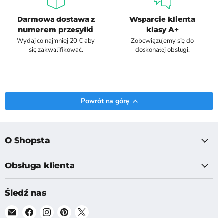
Darmowa dostawa z
Wsparcie klienta
numerem przesyłki
klasy A+
Wydaj co najmniej 20 € aby
Zobowiązujemy się do
się zakwalifikować.
doskonałej obsługi.
Powrót na górę
O Shopsta
Obsługa klienta
Śledź nas
Znajdź
Znajdź
Znajdź
Znajdź
Znajdź