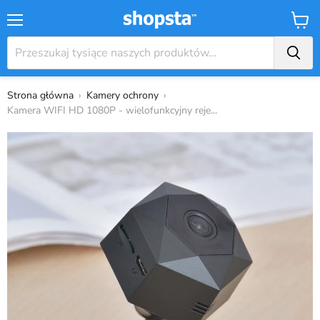
Menu
Koszy
Strona główna
›
Kamery ochrony
›
Kamera WIFI HD 1080P - wielofunkcyjny reje...