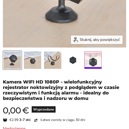
Stuknij, aby powiększyć
Kamera WIFI HD 1080P - wielofunkcyjny
rejestrator noktowizyjny z podglądem w czasie
rzeczywistym i funkcją alarmu - idealny do
bezpieczeństwa i nadzoru w domu
0,00
€
Aktualna cena
Wyprzedane
€2.99
3-7 dni
Łatwe zwroty w ciągu 30 dni
Niedostępne