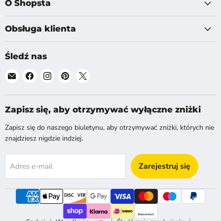
O Shopsta
Obsługa klienta
Śledź nas
Znajdź
Znajdź
Znajdź
Znajdź
Znajdź
nas
nas
nas
nas
nas
na
na
na
na
na
E-
Facebook
Instagram
Pinterest
X
Zapisz się, aby otrzymywać wyłączne zniżki
mail
Zapisz się do naszego biuletynu, aby otrzymywać zniżki, których nie
znajdziesz nigdzie indziej.
Zarejestruj się
Adres e-mail