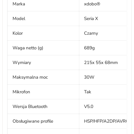
Marka
xdobo®
Model
Seria X
Kolor
Czarny
Waga netto (g)
689g
Wymiary
215x 55x 68mm
Maksymalna moc
30W
Mikrofon
Tak
Wersja Bluetooth
V5.0
Obsługiwane profile
HSP/HFP/A2DP/AVRCP