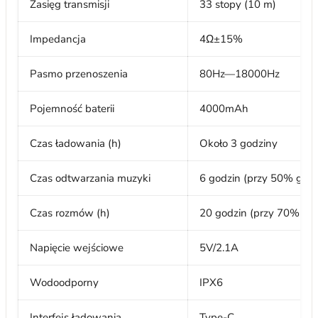
Zasięg transmisji
33 stopy (10 m)
Impedancja
4Ω±15%
Pasmo przenoszenia
80Hz—18000Hz
Pojemność baterii
4000mAh
Czas ładowania (h)
Około 3 godziny
Czas odtwarzania muzyki
6 godzin (przy 50% głoś
Czas rozmów (h)
20 godzin (przy 70% gło
Napięcie wejściowe
5V/2.1A
Wodoodporny
IPX6
Interfejs ładowania
Type-C