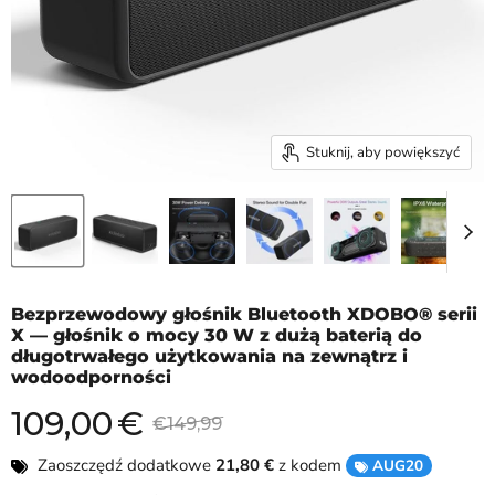
Stuknij, aby powiększyć
Bezprzewodowy głośnik Bluetooth XDOBO® serii
X — głośnik o mocy 30 W z dużą baterią do
długotrwałego użytkowania na zewnątrz i
wodoodporności
109,00
€
Aktualna cena
Cena oryginalna
€149,99
Zaoszczędź dodatkowe
21,80
€
z kodem
AUG20