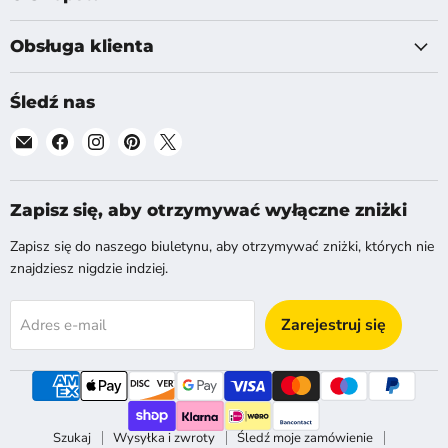
Obsługa klienta
Śledź nas
Znajdź
Znajdź
Znajdź
Znajdź
Znajdź
nas
nas
nas
nas
nas
na
na
na
na
na
E-
Facebook
Instagram
Pinterest
X
Zapisz się, aby otrzymywać wyłączne zniżki
mail
Zapisz się do naszego biuletynu, aby otrzymywać zniżki, których nie
znajdziesz nigdzie indziej.
Zarejestruj się
Adres e-mail
Szukaj
Wysyłka i zwroty
Śledź moje zamówienie