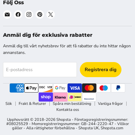
Följ Oss
Hitta
Hitta
Hitta
Hitta
Hitta
oss
oss
oss
oss
oss
på
på
på
på
på
E-
Facebook
Instagram
Pinterest
X
Anmäl dig för exklusiva rabatter
post
Anmäl dig till vårt nyhetsbrev för att få rabatter du inte hittar någon
annanstans.
Registrera dig
E-postadress
Sök
Frakt & Returer
Spåra min beställning
Vanliga frågor
Kontakta oss
Upphovsrätt © 2018-2026 Shopsta - Företagsregistreringsnummer:
#08025529 - Momsregistreringsnummer: GB-244-2220-47 - Villkor
gäller - Alla rättigheter förbehållna -
Shopsta UK
,
Shopsta.com