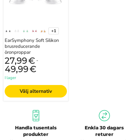
+1
Växla
färgprover
EarSymphony Soft Silikon
brusreducerande
öronproppar
27,99
€
-
49,99
€
I lager
Välj alternativ
Handla tusentals
Enkla 30 dagars
produkter
returer