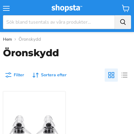
Meny
Varuk
Öronskydd
Hem
Öronskydd
Filter
Sortera efter
EarSymphony
Soft
Silikon
brusreducerande
öronproppar