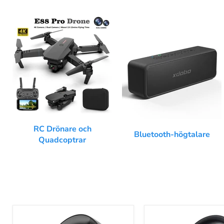
RC Drönare och
Bluetooth-högtalare
Quadcoptrar
Oneodio
UGREEN