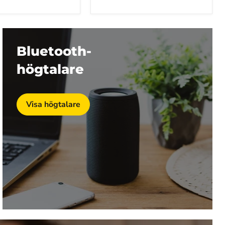
a
ter
Bluetooth-
högtalare
Visa högtalare