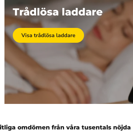
Trådlösa laddare
Visa trådlösa laddare
litliga omdömen från våra tusentals nöjda