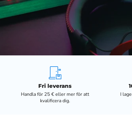
Fri leverans
1
Handla för 25 € eller mer för att
I lag
kvalificera dig.