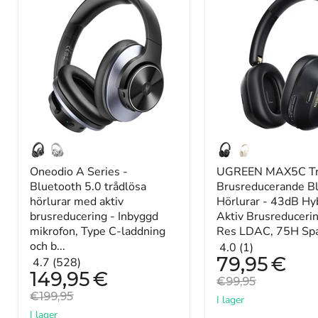
A
MAX5C
Series
Trådlösa
-
Brusreducerande
Bluetooth
Bluetooth
5.0
Hörlurar
trådlösa
-
hörlurar
43dB
med
Hybrid
aktiv
Aktiv
brusreducering
Brusreducering,
-
Hi-
Inbyggd
Res
mikrofon,
LDAC,
Type
75H
Oneodio A Series -
UGREEN MAX5C Tr
C-
Spatial
Bluetooth 5.0 trådlösa
Brusreducerande B
laddning
Audio
hörlurar med aktiv
Hörlurar - 43dB Hy
och
Headset
brusreducering - Inbyggd
Aktiv Brusreducerin
bärväska
Hörlurar
mikrofon, Type C-laddning
Res LDAC, 75H Spat
-
-
och b...
Förlängd
Idealisk
4.0 (1)
2-
för
Nuvarande
79,95
€
4.7 (528)
pris
årsgaranti
brusfri
Nuvarande
149,95
€
Originalpris
€99,95
ingår
och
pris
Originalpris
€199,95
långvarig
I lager
ljudupplevelse.
I lager