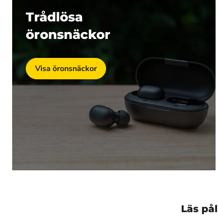
Trådlösa
öronsnäckor
Visa öronsnäckor
Läs på