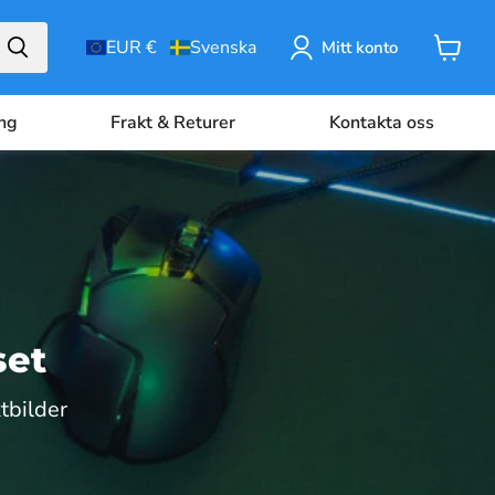
EUR €
Svenska
Mitt konto
Varuko
ing
Frakt & Returer
Kontakta oss
set
tbilder