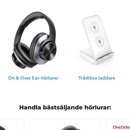
On & Over Ear-hörlurar
Trådlösa laddare
Handla bästsäljande hörlurar:
Focus
Oneodio