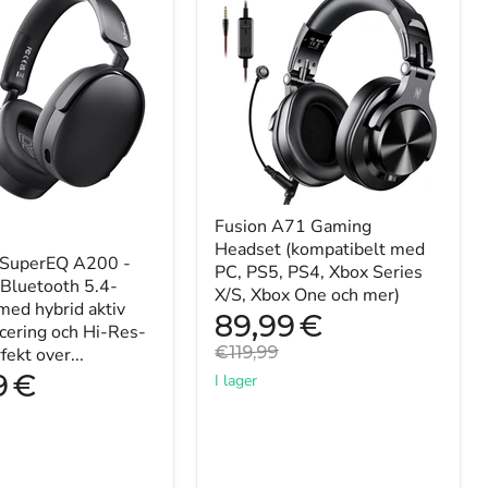
A71
Gaming
Headset
(kompatibelt
h
med
PC,
PS5,
PS4,
Xbox
Series
cering
X/S,
Xbox
Fusion A71 Gaming
One
Headset (kompatibelt med
och
 SuperEQ A200 -
PC, PS5, PS4, Xbox Series
mer)
 Bluetooth 5.4-
X/S, Xbox One och mer)
med hybrid aktiv
Nuvarande
89,99
€
cering och Hi-Res-
pris
Originalpris
€119,99
fekt over...
9
€
I lager