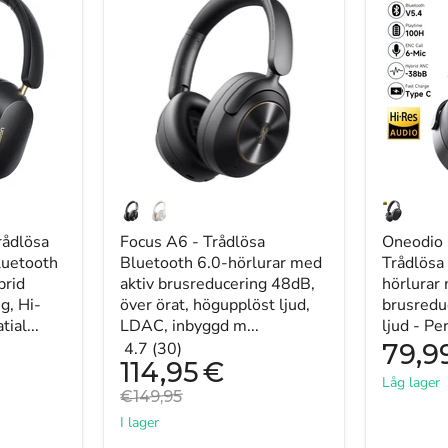
A6
SuperEQ
-
A200
Trådlösa
-
Bluetooth
Trådlösa
6.0-
Bluetoot
hörlurar
5.4-
med
hörlurar
aktiv
med
brusreducering
hybrid
48dB,
aktiv
över
brusredu
örat,
och
högupplöst
Hi-
ljud,
Res-
ådlösa
Focus A6 - Trådlösa
Oneodio
LDAC,
ljud
luetooth
Bluetooth 6.0-hörlurar med
Trådlösa
inbyggd
-
brid
aktiv brusreducering 48dB,
hörlurar 
mikrofon,
Perfekt
g, Hi-
över örat, högupplöst ljud,
brusredu
appstyrning
over-
ial...
LDAC, inbyggd m...
ljud - Per
-
ear
Perfekta
headset
4.7 (30)
79,9
för
med
Nuvarande
114,95
€
pris
pendling,
6-
Låg lager
Originalpris
€149,95
arbete,
mikrofon
resor
AI
I lager
och
ENC