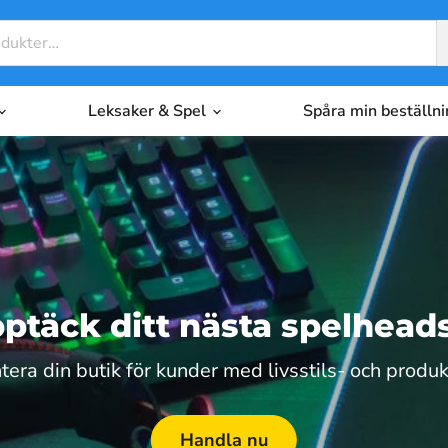
Leksaker & Spel
Spåra min beställn
ptäck ditt nästa spelhead
tera din butik för kunder med livsstils- och produk
Handla nu