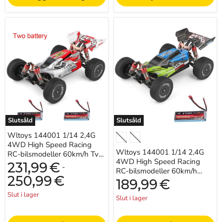
Wltoys
Wltoys
144001
144001
1/14
1/14
2,4G
2,4G
4WD
4WD
High
High
Speed
Speed
Racing
Racing
RC-
RC-
bilsmodeller
bilsmodeller
60km/h
60km/h
Slutsåld
Slutsåld
Två
Uppgraderat
batterier
batteri
Wltoys 144001 1/14 2,4G
7,4V
7,4v
4WD High Speed ​​Racing
2600mAh
2600mah
Wltoys 144001 1/14 2,4G
RC-bilsmodeller 60km/h Två
4WD High Speed ​​Racing
batterier 7,4V 2600mAh
231,99
€
-
RC-bilsmodeller 60km/h
250,99
€
Uppgraderat batteri 7,4v
189,99
€
2600mah
Slut i lager
Slut i lager