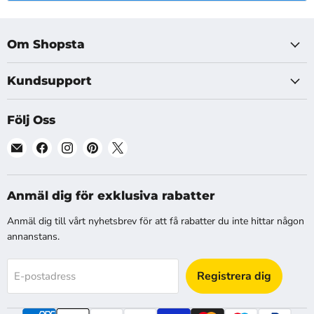
Om Shopsta
Kundsupport
Följ Oss
Hitta
Hitta
Hitta
Hitta
Hitta
oss
oss
oss
oss
oss
på
på
på
på
på
E-
Facebook
Instagram
Pinterest
X
Anmäl dig för exklusiva rabatter
post
Anmäl dig till vårt nyhetsbrev för att få rabatter du inte hittar någon
annanstans.
Registrera dig
E-postadress