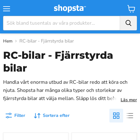
Meny
Varuk
RC-bilar - Fjärrstyrda bilar
Hem
RC-bilar - Fjärrstyrda
bilar
Handla vårt enorma utbud av RC-bilar redo att köra och
njuta. Shopsta har många olika typer och storlekar av
fjärrstyrda bilar att välja mellan.
Släpp lös ditt behov av
Läs mer
snabbhet med vårt omfattande utbud av RC-bilar. Perfekt
för både barn och vuxna, vår kollektion inkluderar
Filter
Sortera efter
fjärrstyrda bilar byggda för höghastighetsracing. Med sin
dynamiska design och hållbara konstruktion ger dessa
Wltoys
MJX
modeller timmar av spännande nöje. Vårt sortiment