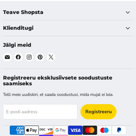
Teave Shopsta
Klienditugi
Jälgi meid
Leia
Leia
Leia
Leia
Leia
meid
meid
meid
meid
meid
E-
Facebook
Instagram
Pinterest
X
post
Registreeru eksklusiivsete soodustuste
saamiseks
Telli meie uudiskiri, et saada soodustusi, mida mujal ei leia.
Registreeru
E-posti aadress