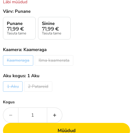
Läbi müüdud
Värv:
Punane
Punane
Sinine
71,99
€
71,99
€
Tasuta tarne
Tasuta tarne
Kaamera:
Kaameraga
Kaameraga
Ilma kaamerata
Aku kogus:
1 Aku
1 Aku
2 Patareid
Kogus
Müüdud