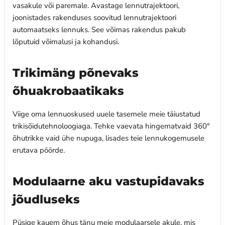
vasakule või paremale. Avastage lennutrajektoori,
joonistades rakenduses soovitud lennutrajektoori
automaatseks lennuks. See võimas rakendus pakub
lõputuid võimalusi ja kohandusi.
Trikimäng põnevaks
õhuakrobaatikaks
Viige oma lennuoskused uuele tasemele meie täiustatud
trikisõidutehnoloogiaga. Tehke vaevata hingematvaid 360°
õhutrikke vaid ühe nupuga, lisades teie lennukogemusele
erutava pöörde.
Modulaarne aku vastupidavaks
jõudluseks
Püsige kauem õhus tänu meie modulaarsele akule, mis