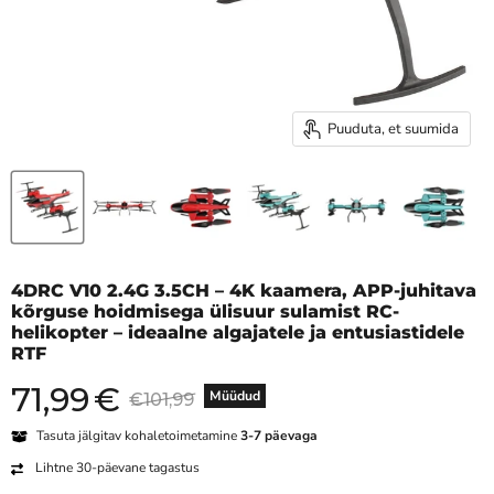
Puuduta, et suumida
4DRC V10 2.4G 3.5CH – 4K kaamera, APP-juhitava
kõrguse hoidmisega ülisuur sulamist RC-
helikopter – ideaalne algajatele ja entusiastidele
RTF
71,99
€
Praegune hind
Algne hind
Müüdud
€101,99
Tasuta jälgitav kohaletoimetamine
3-7 päevaga
Lihtne 30-päevane tagastus