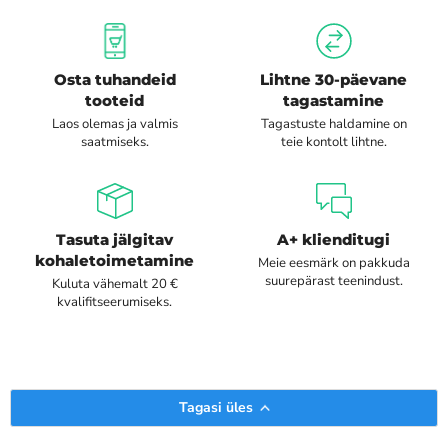
Osta tuhandeid
Lihtne 30-päevane
tooteid
tagastamine
Laos olemas ja valmis
Tagastuste haldamine on
saatmiseks.
teie kontolt lihtne.
Tasuta jälgitav
A+ klienditugi
kohaletoimetamine
Meie eesmärk on pakkuda
suurepärast teenindust.
Kuluta vähemalt 20 €
kvalifitseerumiseks.
Tagasi üles