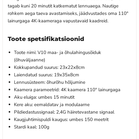
tagab kuni 20 minutit katkematut lennuaega. Nautige
rohkem aega taeva avastamiseks, jäädvustades oma 110°
lainurgaga 4K-kaameraga vapustavaid kaadreid.
Toote spetsifikatsioonid
Toote nimi: V10 maa- ja õhulahingusõiduk
(õhuväljaanne)
Kokkupandud suurus: 23x22x8cm
Laiendatud suurus: 19x35x8cm
Lennusüsteem: õhurõhu hõljumine
Kaamera parameetrid: 4K kaamera 110° lainurgaga
Aku eluiga: umbes 15 minutit
Kere aku: eemaldatav ja modulaarne
Pildiedastussignaal: 2,4G häiretevastane signaal
Kaugjuhtimispuldi kaugus: umbes 150 meetrit
Stardi kaal: 100g