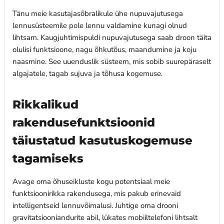
Tänu meie kasutajasõbralikule ühe nupuvajutusega
lennusüsteemile pole lennu valdamine kunagi olnud
lihtsam. Kaugjuhtimispuldi nupuvajutusega saab droon täita
olulisi funktsioone, nagu õhkutõus, maandumine ja koju
naasmine. See uuenduslik süsteem, mis sobib suurepäraselt
algajatele, tagab sujuva ja tõhusa kogemuse.
Rikkalikud
rakendusefunktsioonid
täiustatud kasutuskogemuse
tagamiseks
Avage oma õhuseikluste kogu potentsiaal meie
funktsioonirikka rakendusega, mis pakub erinevaid
intelligentseid lennuvõimalusi. Juhtige oma drooni
gravitatsiooniandurite abil, lükates mobiiltelefoni lihtsalt