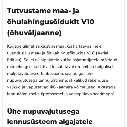
Tutvustame maa- ja
õhulahingusõidukit V10
(õhuväljaanne)
Kogege ülimat seiklust nii maal kui ka taevas meie
uuendusliku maa- ja õhulahingusõidukiga V10 (Aerial
Edition). Sellel nii algajatele kui ka asjatundjatele mõeldud
mitmekülgsel ja lihtsalt kasutataval droonil on hulgaliselt
muljetavaldavaid funktsioone, sealhulgas ühe
nupuvajutusega lennujuhtimine, rikkalikud rakenduse
valikud ja vapustavad 4K-kaamera võimalused. Avastage
lennurõõmu selle tipptasemel ja vastupidava seadmega!
Ühe nupuvajutusega
lennusüsteem algajatele