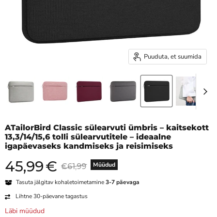
Puuduta, et suumida
ATailorBird Classic sülearvuti ümbris – kaitsekott
13,3/14/15,6 tolli sülearvutitele – ideaalne
igapäevaseks kandmiseks ja reisimiseks
45,99
€
Praegune hind
Algne hind
Müüdud
€61,99
Tasuta jälgitav kohaletoimetamine
3-7 päevaga
Lihtne 30-päevane tagastus
Läbi müüdud