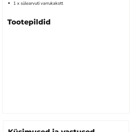
1 x sülearvuti varrukakott
Tootepildid
Küsimused ja vastused