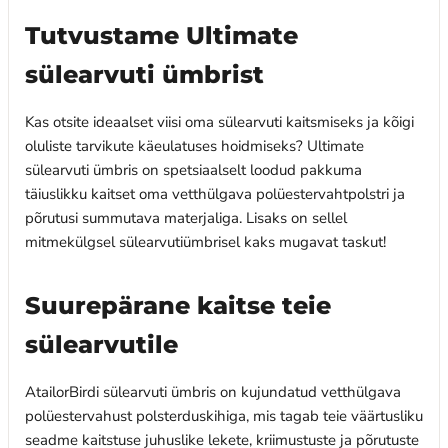
Tutvustame Ultimate
sülearvuti ümbrist
Kas otsite ideaalset viisi oma sülearvuti kaitsmiseks ja kõigi
oluliste tarvikute käeulatuses hoidmiseks? Ultimate
sülearvuti ümbris on spetsiaalselt loodud pakkuma
täiuslikku kaitset oma vetthülgava polüestervahtpolstri ja
põrutusi summutava materjaliga. Lisaks on sellel
mitmekülgsel sülearvutiümbrisel kaks mugavat taskut!
Suurepärane kaitse teie
sülearvutile
AtailorBirdi sülearvuti ümbris on kujundatud vetthülgava
polüestervahust polsterduskihiga, mis tagab teie väärtusliku
seadme kaitstuse juhuslike lekete, kriimustuste ja põrutuste