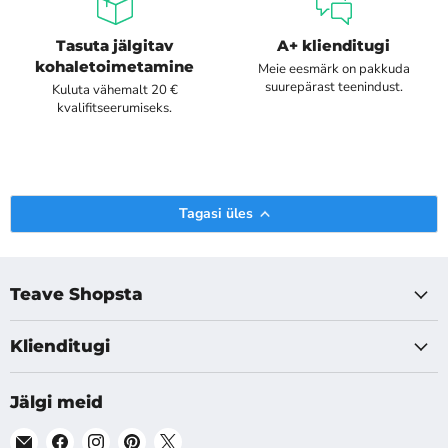
Tasuta jälgitav
A+ klienditugi
kohaletoimetamine
Meie eesmärk on pakkuda
suurepärast teenindust.
Kuluta vähemalt 20 €
kvalifitseerumiseks.
Tagasi üles
Teave Shopsta
Klienditugi
Jälgi meid
Leia
Leia
Leia
Leia
Leia