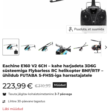
Puuduta, et suumida
Eachine E160 V2 6CH – kahe harjadeta 3D6G
süsteemiga Flybarless RC helikopter BNF/RTF –
ühildub FUTABA S-FHSS-iga harrastajatele
223,99
€
Praegune hind
Algne hind
Müüdud
€310,99
Tasuta jälgitav kohaletoimetamine
3-7 päevaga
Lihtne 30-päevane tagastus
Läbi müüdud