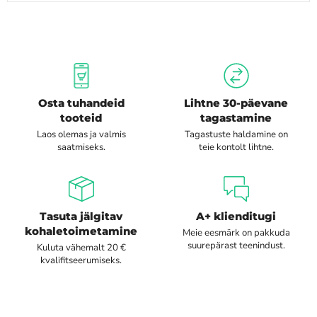
Osta tuhandeid
Lihtne 30-päevane
tooteid
tagastamine
Laos olemas ja valmis
Tagastuste haldamine on
saatmiseks.
teie kontolt lihtne.
Tasuta jälgitav
A+ klienditugi
kohaletoimetamine
Meie eesmärk on pakkuda
suurepärast teenindust.
Kuluta vähemalt 20 €
kvalifitseerumiseks.