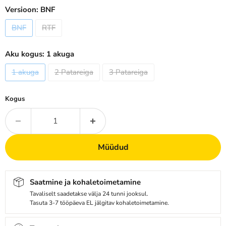
Versioon:
BNF
BNF
RTF
Aku kogus:
1 akuga
1 akuga
2 Patareiga
3 Patareiga
Kogus
Müüdud
Saatmine ja kohaletoimetamine
Tavaliselt saadetakse välja 24 tunni jooksul.
Tasuta 3-7 tööpäeva EL jälgitav kohaletoimetamine.