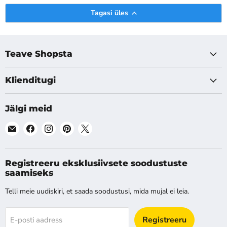
Tagasi üles
Teave Shopsta
Klienditugi
Jälgi meid
Leia
Leia
Leia
Leia
Leia
meid
meid
meid
meid
meid
E-
Facebook
Instagram
Pinterest
X
post
Registreeru eksklusiivsete soodustuste
saamiseks
Telli meie uudiskiri, et saada soodustusi, mida mujal ei leia.
Registreeru
E-posti aadress