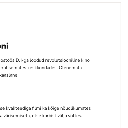
ni
ostöös DJI-ga loodud revolutsiooniline kino
 keerulisemates keskkondades. Olenemata
ukaaslane.
se kvaliteediga filmi ka kõige nõudlikumates
 värisemiseta, otse karbist välja võttes.