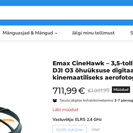
Mänguasjad & Mängud
Jälgi minu tellimust
S
Emax CineHawk – 3,5-tol
DJI O3 õhuüksuse digitaa
kinemaatiliseks aerofoto
711,99
€
Praegune hind
Algne hind
Müüdud
€1.001,99
Tasuta jälgitav kohaletoimetamine
3-7 päeva
Läbi müüdud
Vastuvõtja:
ELRS 2,4 GHz
ELRS 2,4 GHz
PNP