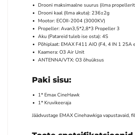
Drooni maksimaalne suurus (ilma propeller
Drooni kaal (Ilma akuta): 236±2g
Mootor: ECOII-2004 (3000KV)
Propeller: Avan3,5*2,8*3 Propeller 3
Aku (Patareid tuleb ise osta): 4S
Põhiplaat: EMAX F411 AIO (F4, 4 IN 1 25A ele
Kaamera: O3 Air Unit
ANTENNA/VTX: O3 õhuüksus
Paki sisu:
1* Emax CineHawk
1* Kruvikeeraja
Jäädvustage EMAX Cinehawkiga vapustavaid, fil