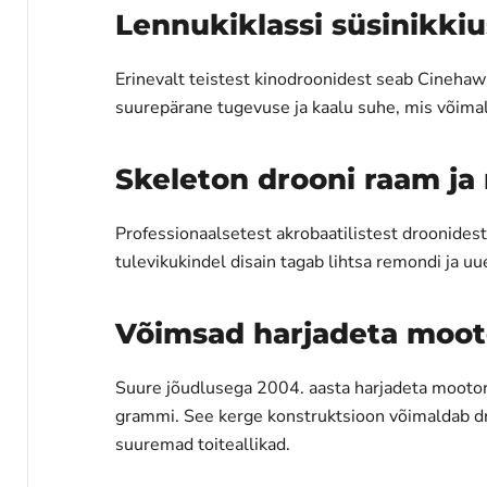
Lennukiklassi süsinikkiu
Erinevalt teistest kinodroonidest seab Cinehawk
suurepärane tugevuse ja kaalu suhe, mis võimalda
Skeleton drooni raam ja
Professionaalsetest akrobaatilistest droonidest
tulevikukindel disain tagab lihtsa remondi ja 
Võimsad harjadeta mooto
Suure jõudlusega 2004. aasta harjadeta mootor
grammi. See kerge konstruktsioon võimaldab dr
suuremad toiteallikad.