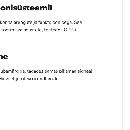
oonisüsteemil
konna arengute ja funktsioonidega. See
e tootmisvajadustele, toetades GPS-i,
ne
aubamärgiga, tagades samas pikamaa signaali
ki veelgi tulevikukindlamaks.