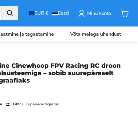
EUR €
Eesti
Minu konto
Ostuko
aatmine ja tagastamine
Võta meiega ühendust
line Cinewhoop FPV Racing RC droon
lsüsteemiga – sobib suurepäraselt
graafiaks
ga
Lihtne 30-päevane tagastus