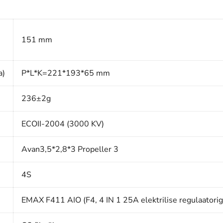
151 mm
a)
P*L*K=221*193*65 mm
236±2g
ECOII-2004 (3000 KV)
Avan3,5*2,8*3 Propeller 3
4S
EMAX F411 AIO (F4, 4 IN 1 25A elektrilise regulaatoriga