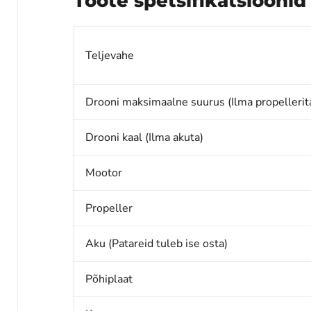
Toote spetsifikatsioonid
Teljevahe
Drooni maksimaalne suurus (Ilma propellerit
Drooni kaal (Ilma akuta)
Mootor
Propeller
Aku (Patareid tuleb ise osta)
Põhiplaat