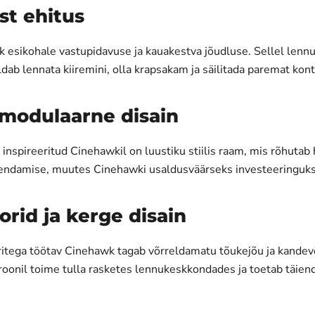
st ehitus
 esikohale vastupidavuse ja kauakestva jõudluse. Sellel lennuk
b lennata kiiremini, olla krapsakam ja säilitada paremat kontrol
 modulaarne disain
 inspireeritud Cinehawkil on luustiku stiilis raam, mis rõhuta
uuendamise, muutes Cinehawki usaldusväärseks investeeringuks
rid ja kerge disain
itega töötav Cinehawk tagab võrreldamatu tõukejõu ja kandevõi
oonil toime tulla rasketes lennukeskkondades ja toetab täie