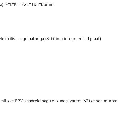
ita): P*L*K = 221*193*65mm
ktrilise regulaatoriga (8-bitine) integreeritud plaat)
milikke FPV-kaadreid nagu ei kunagi varem. Võtke see murrang