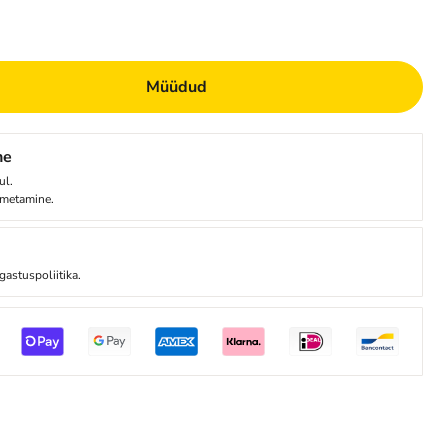
Müüdud
ne
ul.
imetamine.
gastuspoliitika.