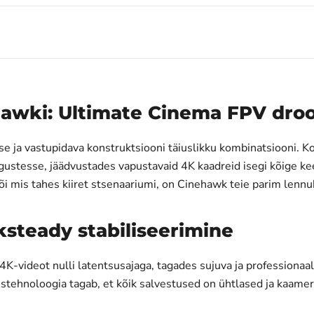
wki: Ultimate Cinema FPV droo
ja vastupidava konstruktsiooni täiuslikku kombinatsiooni. Ko
rgustesse, jäädvustades vapustavaid 4K kaadreid isegi kõige
või mis tahes kiiret stsenaariumi, on Cinehawk teie parim lenn
ksteady stabiliseerimine
K-videot nulli latentsusajaga, tagades sujuva ja professionaal
stehnoloogia tagab, et kõik salvestused on ühtlased ja kaamera