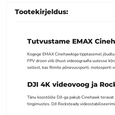
Tootekirjeldus:
Tutvustame EMAX Cineha
Kogege EMAX Cinehawkiga tipptasemel jõudluse 
FPV droon viib õhust videoograafia uutesse kõ
sellest, kas filmite põnevussporti, motosporti 
DJI 4K videovoog ja Roc
Tänu koostööle DJI-ga pakub Cinehawk teravat 4
tingimustes. DJI Rocksteady videostabiliseerimi