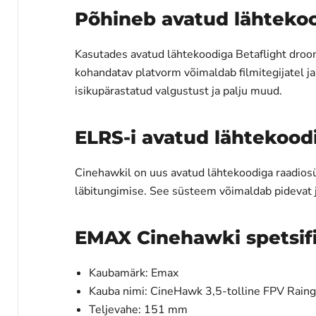
Põhineb avatud lähtekoo
Kasutades avatud lähtekoodiga Betaflight droo
kohandatav platvorm võimaldab filmitegijatel j
isikupärastatud valgustust ja palju muud.
ELRS-i avatud lähtekood
Cinehawkil on uus avatud lähtekoodiga raadios
läbitungimise. See süsteem võimaldab pidevat 
EMAX Cinehawki spetsif
Kaubamärk: Emax
Kauba nimi: CineHawk 3,5-tolline FPV Rain
Teljevahe: 151 mm