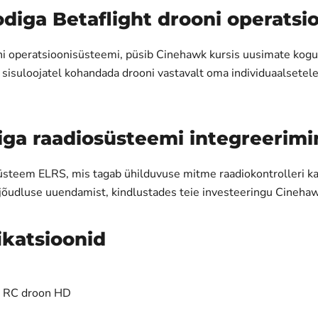
diga Betaflight drooni operatsi
ni operatsioonisüsteemi, püsib Cinehawk kursis uusimate kogu
a sisuloojatel kohandada drooni vastavalt oma individuaalsetel
iga raadiosüsteemi integreerimi
üsteem ELRS, mis tagab ühilduvuse mitme raadiokontrolleri k
jõudluse uuendamist, kindlustades teie investeeringu Cinehaw
ikatsioonid
g RC droon HD