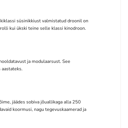
iklassi süsinikkiust valmistatud droonil on
li kui ükski teine ​​selle klassi kinodroon.
b hooldatavust ja modulaarsust. See
 aastateks.
me, jäädes sobiva jõuallikaga alla 250
ndavaid koormusi, nagu tegevuskaamerad ja