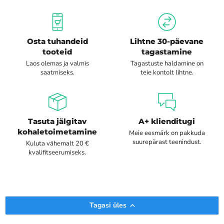
Osta tuhandeid
Lihtne 30-päevane
tooteid
tagastamine
Laos olemas ja valmis
Tagastuste haldamine on
saatmiseks.
teie kontolt lihtne.
Tasuta jälgitav
A+ klienditugi
kohaletoimetamine
Meie eesmärk on pakkuda
suurepärast teenindust.
Kuluta vähemalt 20 €
kvalifitseerumiseks.
Tagasi üles