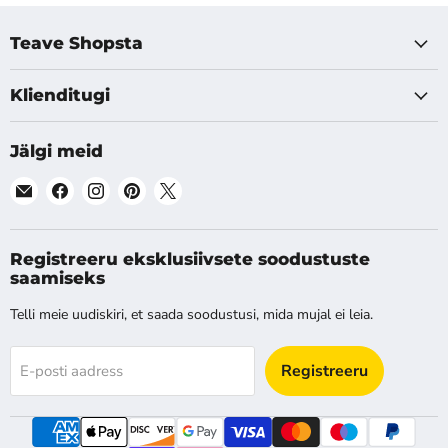
Teave Shopsta
Klienditugi
Jälgi meid
Leia
Leia
Leia
Leia
Leia
meid
meid
meid
meid
meid
E-
Facebook
Instagram
Pinterest
X
post
Registreeru eksklusiivsete soodustuste
saamiseks
Telli meie uudiskiri, et saada soodustusi, mida mujal ei leia.
Registreeru
E-posti aadress