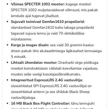
Võimas SPECTER 1002 mootor:
kogege mootori
SPECTER 1002 muljetavaldavat võimsust, mis pakub
lendude ajal tugevat jõudlust.
Sujuvalt toimivad Gemfan1610 propellerid:
standardsed Gemfan1610 kahe labaga propellerid
tagavad sujuva lennu ja vaid 70-detsibellilise
mürataseme.
Kerge ja mugav disain:
see vaid 30 grammi kaaluv
droon pakub ühe akulaadimisega ligikaudset lennuaega
5 minutit.
Lihtsalt ühendatav mootor:
Drasharki sirge pistikuga
mootori konstruktsioon välistab keevitamise vajaduse,
muutes selle veelgi kasutajasõbralikumaks.
Integreeritud ExpressLRS 2.4G vastuvõtja:
sisseehitatud SPI ExpressLRS 2.4G vastuvõtjal on
sisseehitatud antenn ja see ühildub Black Sheep
vastuvõtjatega.
16 MB Black Box Flight Controller:
tänu lennujuhi