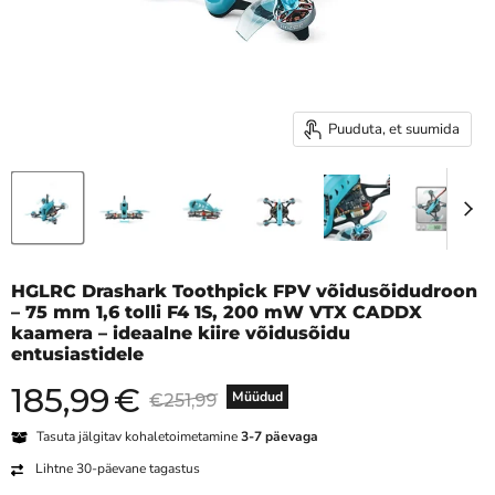
Puuduta, et suumida
HGLRC Drashark Toothpick FPV võidusõidudroon
– 75 mm 1,6 tolli F4 1S, 200 mW VTX CADDX
kaamera – ideaalne kiire võidusõidu
entusiastidele
185,99
€
Praegune hind
Algne hind
Müüdud
€251,99
Tasuta jälgitav kohaletoimetamine
3-7 päevaga
Lihtne 30-päevane tagastus