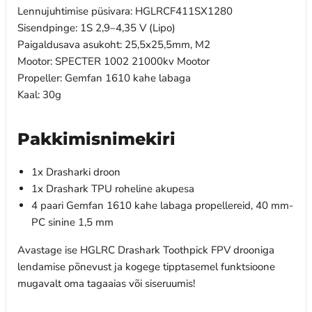
Lennujuhtimise püsivara: HGLRCF411SX1280
Sisendpinge: 1S 2,9–4,35 V (Lipo)
Paigaldusava asukoht: 25,5x25,5mm, M2
Mootor: SPECTER 1002 21000kv Mootor
Propeller: Gemfan 1610 kahe labaga
Kaal: 30g
Pakkimisnimekiri
1x Drasharki droon
1x Drashark TPU roheline akupesa
4 paari Gemfan 1610 kahe labaga propellereid, 40 mm-
PC sinine 1,5 mm
Avastage ise HGLRC Drashark Toothpick FPV drooniga
lendamise põnevust ja kogege tipptasemel funktsioone
mugavalt oma tagaaias või siseruumis!