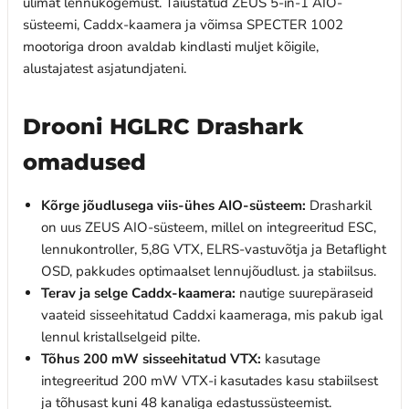
ülimat lennukogemust. Täiustatud ZEUS 5-in-1 AIO-
süsteemi, Caddx-kaamera ja võimsa SPECTER 1002
mootoriga droon avaldab kindlasti muljet kõigile,
alustajatest asjatundjateni.
Drooni HGLRC Drashark
omadused
Kõrge jõudlusega viis-ühes AIO-süsteem:
Drasharkil
on uus ZEUS AIO-süsteem, millel on integreeritud ESC,
lennukontroller, 5,8G VTX, ELRS-vastuvõtja ja Betaflight
OSD, pakkudes optimaalset lennujõudlust. ja stabiilsus.
Terav ja selge Caddx-kaamera:
nautige suurepäraseid
vaateid sisseehitatud Caddxi kaameraga, mis pakub igal
lennul kristallselgeid pilte.
Tõhus 200 mW sisseehitatud VTX:
kasutage
integreeritud 200 mW VTX-i kasutades kasu stabiilsest
ja tõhusast kuni 48 kanaliga edastussüsteemist.