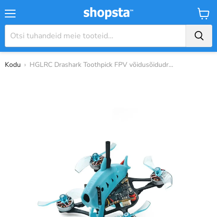
Menüü
Ostuk
Kodu
›
HGLRC Drashark Toothpick FPV võidusõidudro...