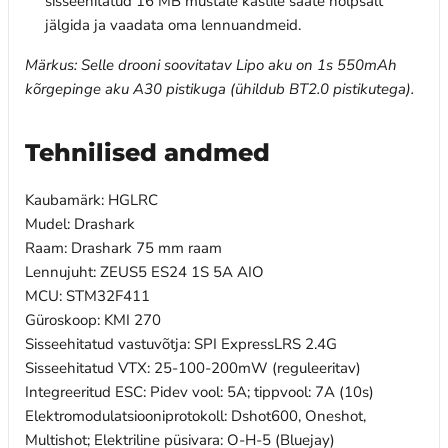
sisseehitatud 16 MB mustale kastile saate hõlpsalt
jälgida ja vaadata oma lennuandmeid.
Märkus: Selle drooni soovitatav Lipo aku on 1s 550mAh
kõrgepinge aku A30 pistikuga (ühildub BT2.0 pistikutega).
Tehnilised andmed
Kaubamärk: HGLRC
Mudel: Drashark
Raam: Drashark 75 mm raam
Lennujuht: ZEUS5 ES24 1S 5A AIO
MCU: STM32F411
Güroskoop: KMI 270
Sisseehitatud vastuvõtja: SPI ExpressLRS 2.4G
Sisseehitatud VTX: 25-100-200mW (reguleeritav)
Integreeritud ESC: Pidev vool: 5A; tippvool: 7A (10s)
Elektromodulatsiooniprotokoll: Dshot600, Oneshot,
Multishot; Elektriline püsivara: O-H-5 (Bluejay)