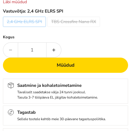
Läbi müüdud
Vastuvõtja:
2,4 GHz ELRS SPI
2,4 GHz ELRS SPI
TBS Crossfire Nano RX
Kogus
Müüdud
Saatmine ja kohaletoimetamine
Tavaliselt saadetakse välja 24 tunni jooksul.
Tasuta 3-7 tööpäeva EL jälgitav kohaletoimetamine.
Tagastab
Sellele tootele kehtib meie 30-päevane tagastuspoliitika.