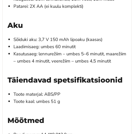
Patarei: 2X AA (ei kuulu komplekti)
Aku
Sõiduki aku: 3,7 V 150 mAh lipoaku (kaasas)
Laadimisaeg: umbes 60 minutit
Kasutusaeg: lennurežiim – umbes 5–6 minutit, maarežiim
– umbes 4 minutit, veerežiim – umbes 4,5 minutit
Täiendavad spetsifikatsioonid
Toote materjal: ABS/PP
Toote kaal: umbes 51 g
Mõõtmed