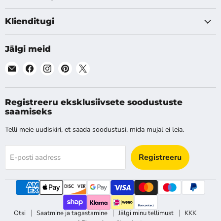
Klienditugi
Jälgi meid
Leia
Leia
Leia
Leia
Leia
meid
meid
meid
meid
meid
E-
Facebook
Instagram
Pinterest
X
post
Registreeru eksklusiivsete soodustuste
saamiseks
Telli meie uudiskiri, et saada soodustusi, mida mujal ei leia.
Registreeru
E-posti aadress
Otsi
Saatmine ja tagastamine
Jälgi minu tellimust
KKK