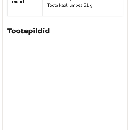
muud
M
Toote kaal: umbes 51 g
Tootepildid