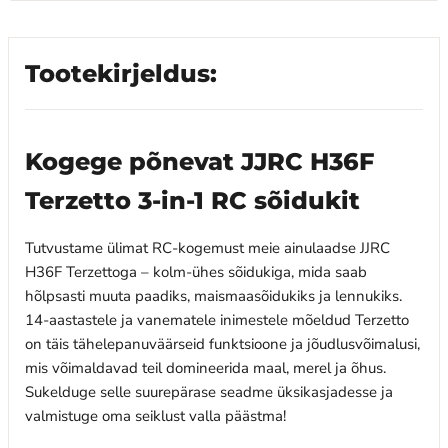
Tootekirjeldus:
Kogege põnevat JJRC H36F
Terzetto 3-in-1 RC sõidukit
Tutvustame ülimat RC-kogemust meie ainulaadse JJRC
H36F Terzettoga – kolm-ühes sõidukiga, mida saab
hõlpsasti muuta paadiks, maismaasõidukiks ja lennukiks.
14-aastastele ja vanematele inimestele mõeldud Terzetto
on täis tähelepanuväärseid funktsioone ja jõudlusvõimalusi,
mis võimaldavad teil domineerida maal, merel ja õhus.
Sukelduge selle suurepärase seadme üksikasjadesse ja
valmistuge oma seiklust valla päästma!