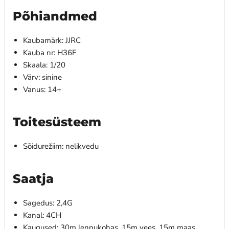
Põhiandmed
Kaubamärk: JJRC
Kauba nr: H36F
Skaala: 1/20
Värv: sinine
Vanus: 14+
Toitesüsteem
Sõidurežiim: nelikvedu
Saatja
Sagedus: 2,4G
Kanal: 4CH
Kaugused: 30m lennukohas, 15m vees, 15m maas