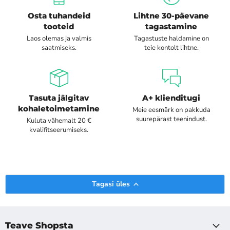
Osta tuhandeid
Lihtne 30-päevane
tooteid
tagastamine
Laos olemas ja valmis
Tagastuste haldamine on
saatmiseks.
teie kontolt lihtne.
Tasuta jälgitav
A+ klienditugi
kohaletoimetamine
Meie eesmärk on pakkuda
suurepärast teenindust.
Kuluta vähemalt 20 €
kvalifitseerumiseks.
Tagasi üles
Teave Shopsta