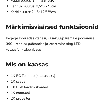
Paadi suurus: 14,4*9,9*3,9cm
Lennuki suurus: 8,5*8,2*3cm
Karbi suurus: 21,5*12,5*8cm
Märkimisväärsed funktsioonid
Kogege lõbu edasi-tagasi, vasakule/paremale pööramise,
360-kraadise pööramise ja veeremise ning LED-
valgusfunktsioonidega.
Mis on kaasas
1X RC Terzetto (kaasas aku)
1X saatja
1X USB laadimiskaabel
1X manuaal
2X propeller