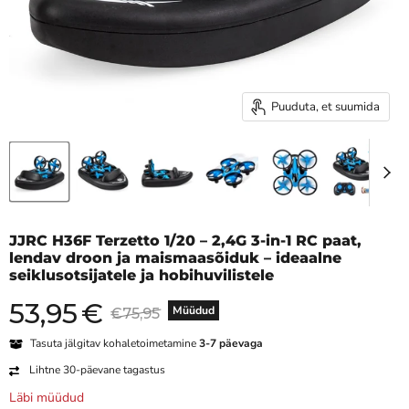
Puuduta, et suumida
JJRC H36F Terzetto 1/20 – 2,4G 3-in-1 RC paat,
lendav droon ja maismaasõiduk – ideaalne
seiklusotsijatele ja hobihuvilistele
53,95
€
Praegune hind
Algne hind
Müüdud
€75,95
Tasuta jälgitav kohaletoimetamine
3-7 päevaga
Lihtne 30-päevane tagastus
Läbi müüdud