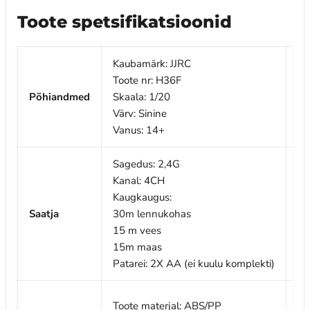
Toote spetsifikatsioonid
Kaubamärk: JJRC
Toote nr: H36F
Põhiandmed
Skaala: 1/20
To
Värv: Sinine
Vanus: 14+
Sagedus: 2,4G
Kanal: 4CH
Kaugkaugus:
Saatja
30m lennukohas
A
15 m vees
15m maas
Patarei: 2X AA (ei kuulu komplekti)
Toote materjal: ABS/PP